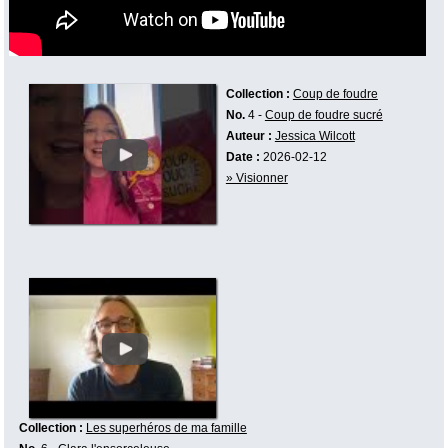
Collection :
Coup de foudre
No.
4 -
Coup de foudre sucré
Auteur :
Jessica Wilcott
Date :
2026-02-12
» Visionner
Collection :
Les superhéros de ma famille