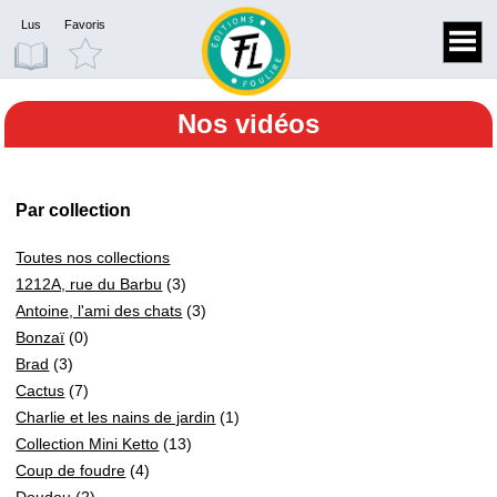
Lus
Favoris
Nos vidéos
Par collection
Toutes nos collections
1212A, rue du Barbu
(3)
Antoine, l'ami des chats
(3)
Bonzaï
(0)
Brad
(3)
Cactus
(7)
Charlie et les nains de jardin
(1)
Collection Mini Ketto
(13)
Coup de foudre
(4)
Doudou
(2)