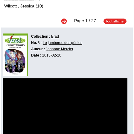
Wilcott , Jessica
(10)
Page
1
/ 27
Collection :
Brad
No.
8 -
Le jamboree des génies
Auteur :
Johanne Mercier
Date :
2013-02-20