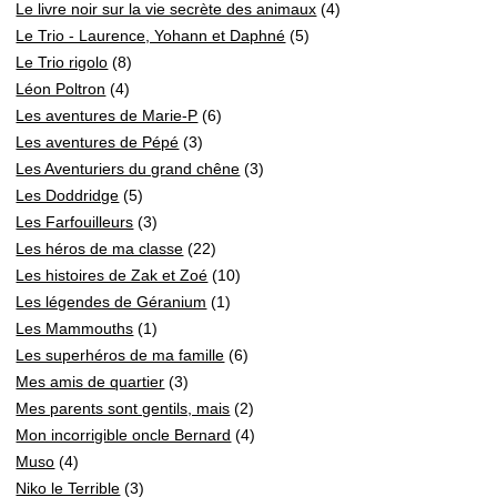
Le livre noir sur la vie secrète des animaux
(4)
Le Trio - Laurence, Yohann et Daphné
(5)
Le Trio rigolo
(8)
Léon Poltron
(4)
Les aventures de Marie-P
(6)
Les aventures de Pépé
(3)
Les Aventuriers du grand chêne
(3)
Les Doddridge
(5)
Les Farfouilleurs
(3)
Les héros de ma classe
(22)
Les histoires de Zak et Zoé
(10)
Les légendes de Géranium
(1)
Les Mammouths
(1)
Les superhéros de ma famille
(6)
Mes amis de quartier
(3)
Mes parents sont gentils, mais
(2)
Mon incorrigible oncle Bernard
(4)
Muso
(4)
Niko le Terrible
(3)