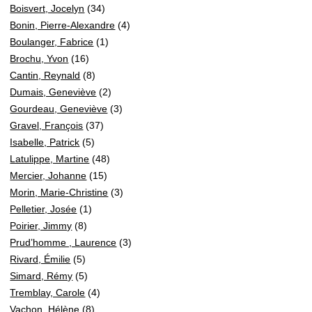
Boisvert, Jocelyn
(34)
Bonin, Pierre-Alexandre
(4)
Boulanger, Fabrice
(1)
Brochu, Yvon
(16)
Cantin, Reynald
(8)
Dumais, Geneviève
(2)
Gourdeau, Geneviève
(3)
Gravel, François
(37)
Isabelle, Patrick
(5)
Latulippe, Martine
(48)
Mercier, Johanne
(15)
Morin, Marie-Christine
(3)
Pelletier, Josée
(1)
Poirier, Jimmy
(8)
Prud’homme , Laurence
(3)
Rivard, Émilie
(5)
Simard, Rémy
(5)
Tremblay, Carole
(4)
Vachon, Hélène
(8)