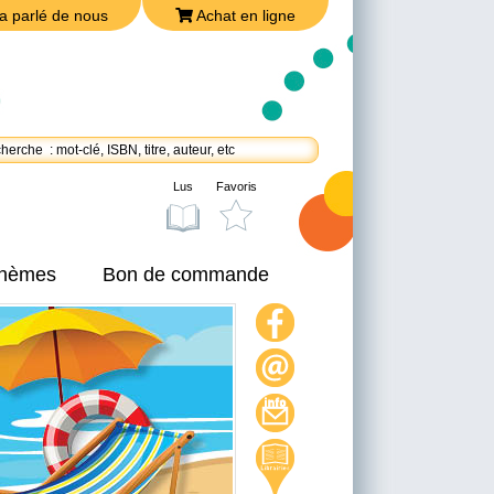
a parlé de nous
Achat en ligne
Lus
Favoris
thèmes
Bon de commande
On a parlé de nous
Achat en ligne
Nous joindre
Politique de confidentialité