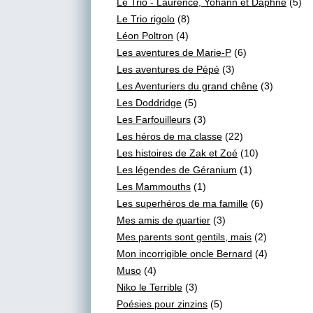
Le Trio - Laurence, Yohann et Daphné
(5)
Le Trio rigolo
(8)
Léon Poltron
(4)
Les aventures de Marie-P
(6)
Les aventures de Pépé
(3)
Les Aventuriers du grand chêne
(3)
Les Doddridge
(5)
Les Farfouilleurs
(3)
Les héros de ma classe
(22)
Les histoires de Zak et Zoé
(10)
Les légendes de Géranium
(1)
Les Mammouths
(1)
Les superhéros de ma famille
(6)
Mes amis de quartier
(3)
Mes parents sont gentils, mais
(2)
Mon incorrigible oncle Bernard
(4)
Muso
(4)
Niko le Terrible
(3)
Poésies pour zinzins
(5)