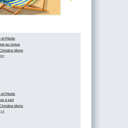
 et Pépito
me au cirque
Christine Morin
-02
 et Pépito
se à part
Christine Morin
-13