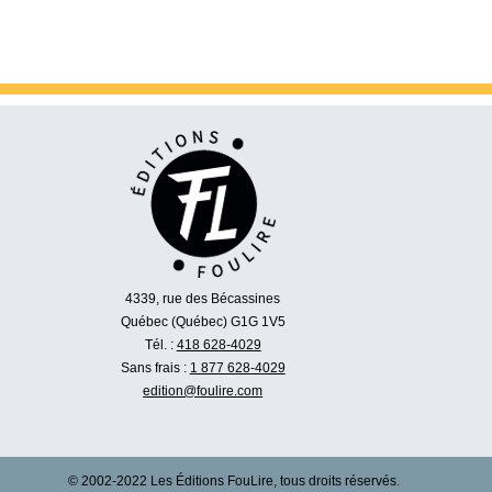
4339, rue des Bécassines
Québec (Québec) G1G 1V5
Tél. :
418 628-4029
Sans frais :
1 877 628-4029
edition@foulire.com
© 2002-2022 Les Éditions FouLire, tous droits réservés.