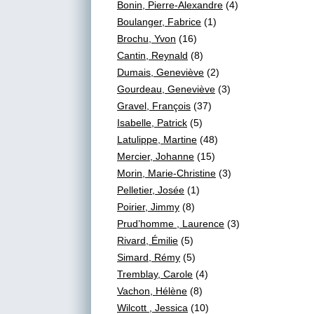
Bonin, Pierre-Alexandre
(4)
Boulanger, Fabrice
(1)
Brochu, Yvon
(16)
Cantin, Reynald
(8)
Dumais, Geneviève
(2)
Gourdeau, Geneviève
(3)
Gravel, François
(37)
Isabelle, Patrick
(5)
Latulippe, Martine
(48)
Mercier, Johanne
(15)
Morin, Marie-Christine
(3)
Pelletier, Josée
(1)
Poirier, Jimmy
(8)
Prud’homme , Laurence
(3)
Rivard, Émilie
(5)
Simard, Rémy
(5)
Tremblay, Carole
(4)
Vachon, Hélène
(8)
Wilcott , Jessica
(10)