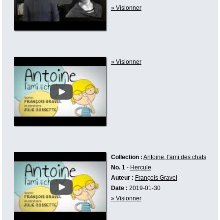
» Visionner
» Visionner
Collection :
Antoine, l'ami des chats
No.
1 -
Hercule
Auteur :
François Gravel
Date :
2019-01-30
» Visionner