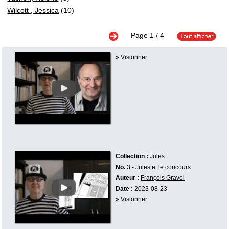
Wilcott , Jessica
(10)
Page
1
/ 4
» Visionner
Collection :
Jules
No.
3 -
Jules et le concours
Auteur :
François Gravel
Date :
2023-08-23
» Visionner