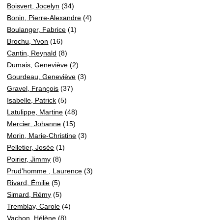
Boisvert, Jocelyn
(34)
Bonin, Pierre-Alexandre
(4)
Boulanger, Fabrice
(1)
Brochu, Yvon
(16)
Cantin, Reynald
(8)
Dumais, Geneviève
(2)
Gourdeau, Geneviève
(3)
Gravel, François
(37)
Isabelle, Patrick
(5)
Latulippe, Martine
(48)
Mercier, Johanne
(15)
Morin, Marie-Christine
(3)
Pelletier, Josée
(1)
Poirier, Jimmy
(8)
Prud’homme , Laurence
(3)
Rivard, Émilie
(5)
Simard, Rémy
(5)
Tremblay, Carole
(4)
Vachon, Hélène
(8)