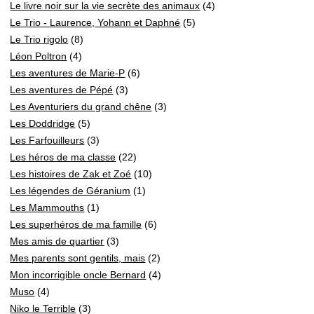
Le livre noir sur la vie secrète des animaux
(4)
Le Trio - Laurence, Yohann et Daphné
(5)
Le Trio rigolo
(8)
Léon Poltron
(4)
Les aventures de Marie-P
(6)
Les aventures de Pépé
(3)
Les Aventuriers du grand chêne
(3)
Les Doddridge
(5)
Les Farfouilleurs
(3)
Les héros de ma classe
(22)
Les histoires de Zak et Zoé
(10)
Les légendes de Géranium
(1)
Les Mammouths
(1)
Les superhéros de ma famille
(6)
Mes amis de quartier
(3)
Mes parents sont gentils, mais
(2)
Mon incorrigible oncle Bernard
(4)
Muso
(4)
Niko le Terrible
(3)