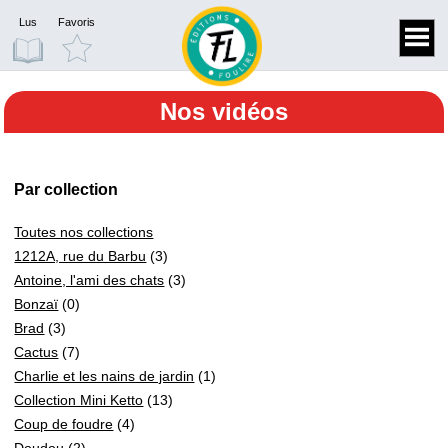
Lus
Favoris
Nos vidéos
Par collection
Toutes nos collections
1212A, rue du Barbu
(3)
Antoine, l'ami des chats
(3)
Bonzaï
(0)
Brad
(3)
Cactus
(7)
Charlie et les nains de jardin
(1)
Collection Mini Ketto
(13)
Coup de foudre
(4)
Doudou
(2)