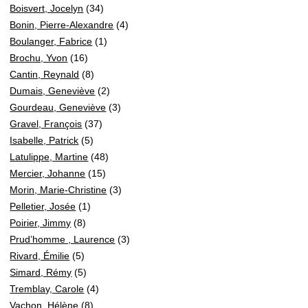
Boisvert, Jocelyn
(34)
Bonin, Pierre-Alexandre
(4)
Boulanger, Fabrice
(1)
Brochu, Yvon
(16)
Cantin, Reynald
(8)
Dumais, Geneviève
(2)
Gourdeau, Geneviève
(3)
Gravel, François
(37)
Isabelle, Patrick
(5)
Latulippe, Martine
(48)
Mercier, Johanne
(15)
Morin, Marie-Christine
(3)
Pelletier, Josée
(1)
Poirier, Jimmy
(8)
Prud’homme , Laurence
(3)
Rivard, Émilie
(5)
Simard, Rémy
(5)
Tremblay, Carole
(4)
Vachon, Hélène
(8)