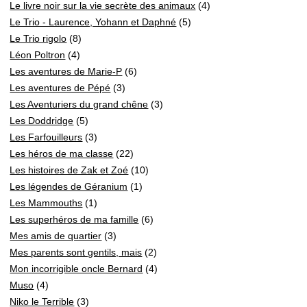
Le livre noir sur la vie secrète des animaux
(4)
Le Trio - Laurence, Yohann et Daphné
(5)
Le Trio rigolo
(8)
Léon Poltron
(4)
Les aventures de Marie-P
(6)
Les aventures de Pépé
(3)
Les Aventuriers du grand chêne
(3)
Les Doddridge
(5)
Les Farfouilleurs
(3)
Les héros de ma classe
(22)
Les histoires de Zak et Zoé
(10)
Les légendes de Géranium
(1)
Les Mammouths
(1)
Les superhéros de ma famille
(6)
Mes amis de quartier
(3)
Mes parents sont gentils, mais
(2)
Mon incorrigible oncle Bernard
(4)
Muso
(4)
Niko le Terrible
(3)