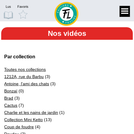
Lus
Favoris
Nos vidéos
Par collection
Toutes nos collections
1212A, rue du Barbu
(3)
Antoine, l'ami des chats
(3)
Bonzaï
(0)
Brad
(3)
Cactus
(7)
Charlie et les nains de jardin
(1)
Collection Mini Ketto
(13)
Coup de foudre
(4)
Doudou
(2)