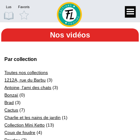
Lus
Favoris
Nos vidéos
Par collection
Toutes nos collections
1212A, rue du Barbu
(3)
Antoine, l'ami des chats
(3)
Bonzaï
(0)
Brad
(3)
Cactus
(7)
Charlie et les nains de jardin
(1)
Collection Mini Ketto
(13)
Coup de foudre
(4)
Doudou
(2)