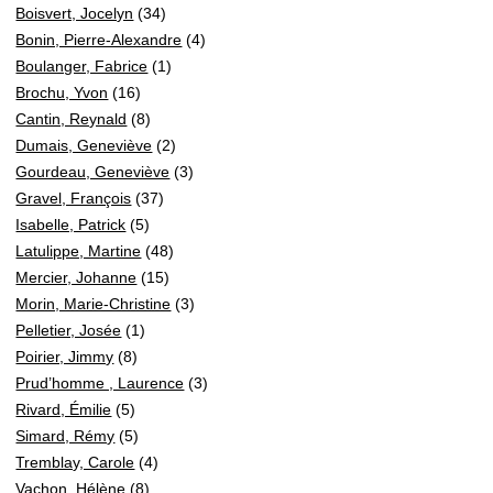
Boisvert, Jocelyn
(34)
Bonin, Pierre-Alexandre
(4)
Boulanger, Fabrice
(1)
Brochu, Yvon
(16)
Cantin, Reynald
(8)
Dumais, Geneviève
(2)
Gourdeau, Geneviève
(3)
Gravel, François
(37)
Isabelle, Patrick
(5)
Latulippe, Martine
(48)
Mercier, Johanne
(15)
Morin, Marie-Christine
(3)
Pelletier, Josée
(1)
Poirier, Jimmy
(8)
Prud’homme , Laurence
(3)
Rivard, Émilie
(5)
Simard, Rémy
(5)
Tremblay, Carole
(4)
Vachon, Hélène
(8)