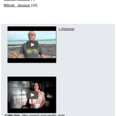
Wilcott , Jessica
(10)
» Visionner
Collection :
Mes parents sont gentils, mais