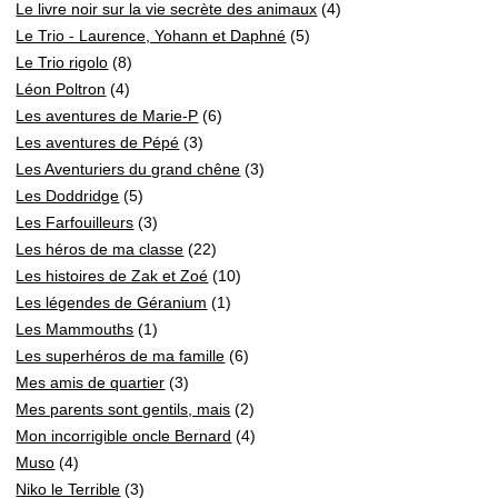
Le livre noir sur la vie secrète des animaux
(4)
Le Trio - Laurence, Yohann et Daphné
(5)
Le Trio rigolo
(8)
Léon Poltron
(4)
Les aventures de Marie-P
(6)
Les aventures de Pépé
(3)
Les Aventuriers du grand chêne
(3)
Les Doddridge
(5)
Les Farfouilleurs
(3)
Les héros de ma classe
(22)
Les histoires de Zak et Zoé
(10)
Les légendes de Géranium
(1)
Les Mammouths
(1)
Les superhéros de ma famille
(6)
Mes amis de quartier
(3)
Mes parents sont gentils, mais
(2)
Mon incorrigible oncle Bernard
(4)
Muso
(4)
Niko le Terrible
(3)