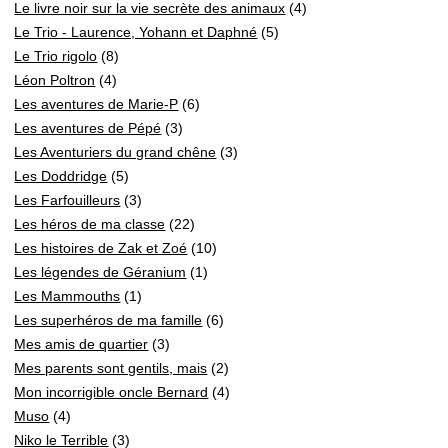
Le livre noir sur la vie secrète des animaux
(4)
Le Trio - Laurence, Yohann et Daphné
(5)
Le Trio rigolo
(8)
Léon Poltron
(4)
Les aventures de Marie-P
(6)
Les aventures de Pépé
(3)
Les Aventuriers du grand chêne
(3)
Les Doddridge
(5)
Les Farfouilleurs
(3)
Les héros de ma classe
(22)
Les histoires de Zak et Zoé
(10)
Les légendes de Géranium
(1)
Les Mammouths
(1)
Les superhéros de ma famille
(6)
Mes amis de quartier
(3)
Mes parents sont gentils, mais
(2)
Mon incorrigible oncle Bernard
(4)
Muso
(4)
Niko le Terrible
(3)