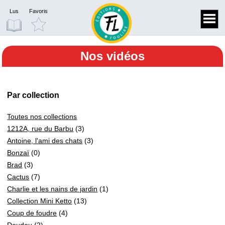
Lus
Favoris
Nos vidéos
Par collection
Toutes nos collections
1212A, rue du Barbu
(3)
Antoine, l'ami des chats
(3)
Bonzaï
(0)
Brad
(3)
Cactus
(7)
Charlie et les nains de jardin
(1)
Collection Mini Ketto
(13)
Coup de foudre
(4)
Doudou
(2)