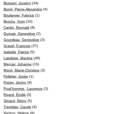
Boisvert, Jocelyn
(34)
Bonin, Pierre-Alexandre
(4)
Boulanger, Fabrice
(1)
Brochu, Yvon
(16)
Cantin, Reynald
(8)
Dumais, Geneviève
(2)
Gourdeau, Geneviève
(3)
Gravel, François
(37)
Isabelle, Patrick
(5)
Latulippe, Martine
(48)
Mercier, Johanne
(15)
Morin, Marie-Christine
(3)
Pelletier, Josée
(1)
Poirier, Jimmy
(8)
Prud’homme , Laurence
(3)
Rivard, Émilie
(5)
Simard, Rémy
(5)
Tremblay, Carole
(4)
Vachon, Hélène
(8)