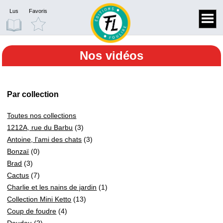
Lus
Favoris
Nos vidéos
Par collection
Toutes nos collections
1212A, rue du Barbu
(3)
Antoine, l'ami des chats
(3)
Bonzaï
(0)
Brad
(3)
Cactus
(7)
Charlie et les nains de jardin
(1)
Collection Mini Ketto
(13)
Coup de foudre
(4)
Doudou
(2)