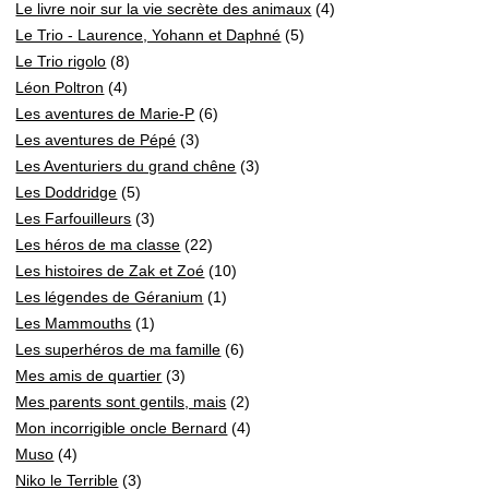
Le livre noir sur la vie secrète des animaux
(4)
Le Trio - Laurence, Yohann et Daphné
(5)
Le Trio rigolo
(8)
Léon Poltron
(4)
Les aventures de Marie-P
(6)
Les aventures de Pépé
(3)
Les Aventuriers du grand chêne
(3)
Les Doddridge
(5)
Les Farfouilleurs
(3)
Les héros de ma classe
(22)
Les histoires de Zak et Zoé
(10)
Les légendes de Géranium
(1)
Les Mammouths
(1)
Les superhéros de ma famille
(6)
Mes amis de quartier
(3)
Mes parents sont gentils, mais
(2)
Mon incorrigible oncle Bernard
(4)
Muso
(4)
Niko le Terrible
(3)