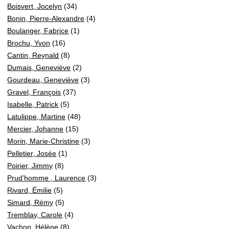
Boisvert, Jocelyn
(34)
Bonin, Pierre-Alexandre
(4)
Boulanger, Fabrice
(1)
Brochu, Yvon
(16)
Cantin, Reynald
(8)
Dumais, Geneviève
(2)
Gourdeau, Geneviève
(3)
Gravel, François
(37)
Isabelle, Patrick
(5)
Latulippe, Martine
(48)
Mercier, Johanne
(15)
Morin, Marie-Christine
(3)
Pelletier, Josée
(1)
Poirier, Jimmy
(8)
Prud’homme , Laurence
(3)
Rivard, Émilie
(5)
Simard, Rémy
(5)
Tremblay, Carole
(4)
Vachon, Hélène
(8)