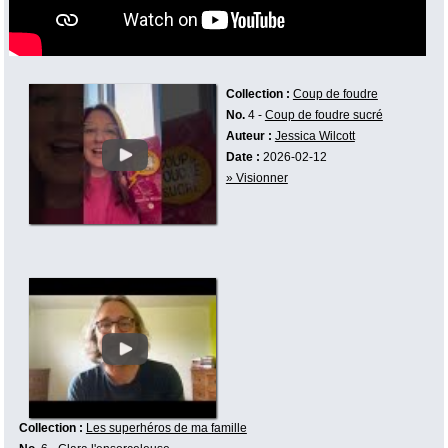
Collection :
Coup de foudre
No.
4 -
Coup de foudre sucré
Auteur :
Jessica Wilcott
Date :
2026-02-12
» Visionner
Collection :
Les superhéros de ma famille