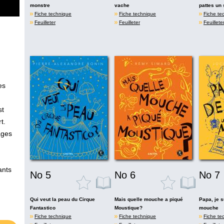
monstre
vache
pattes un
Fiche technique
Fiche technique
Fiche te
Feuilleter
Feuilleter
Feuillete
es
st
t.
ages
ants
No 5
No 6
No 7
Qui veut la peau du Cirque
Mais quelle mouche a piqué
Papa, je 
Fantastico
Moustique?
mouche
Fiche technique
Fiche technique
Fiche te