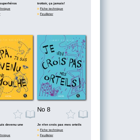
 superhéros
trottoir, ça jamais!
chnique
Fiche technique
r
Feuilleter
No 8
suis devenu une
Je n'en crois pas mes orteils
Fiche technique
chnique
Feuilleter