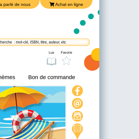
a parlé de nous
Achat en ligne
Lus
Favoris
thèmes
Bon de commande
On a parlé de nous
Achat en ligne
Nous joindre
Politique de confidentialité