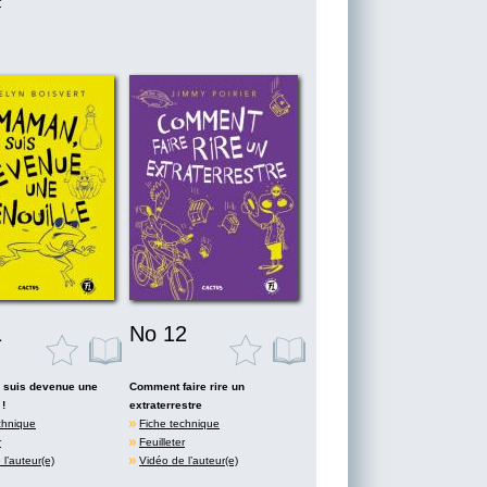
r
1
No 12
 suis devenue une
Comment faire rire un
 !
extraterrestre
chnique
Fiche technique
r
Feuilleter
l’auteur(e)
Vidéo de l’auteur(e)