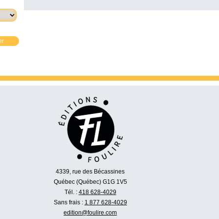
er
4339, rue des Bécassines
Québec (Québec) G1G 1V5
Tél. :
418 628-4029
Sans frais :
1 877 628-4029
edition@foulire.com