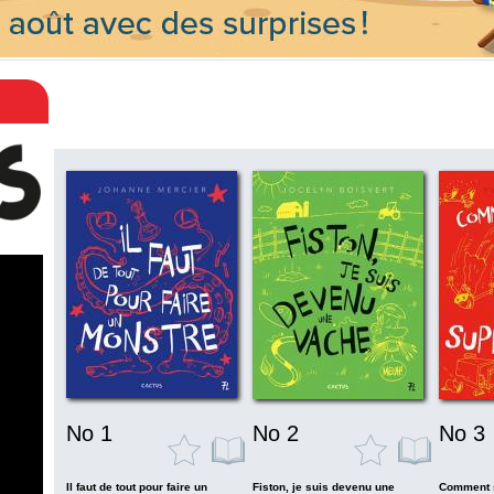
No 1
No 2
No 3
Il faut de tout pour faire un
Fiston, je suis devenu une
Comment s