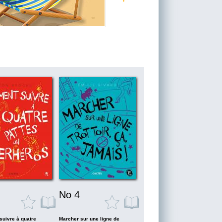
No 4
uivre à quatre
Marcher sur une ligne de