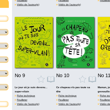
Feuilleter
Feuilleter
Feuillete
Vidéo de l’auteur(e)
Vidéo de l’auteur(e)
No 9
No 10
No 1
Le jour où je suis devenu...
Ce chapeau n'a pas toute sa
Maman, je
super-vilain
tête
grenouille
Fiche technique
Fiche technique
Fiche te
Feuilleter
Feuilleter
Feuillete
Vidéo de l’auteur(e)
Vidéo de l’auteur(e)
Vidéo de 