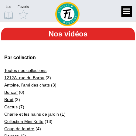
Lus
Favoris
Nos vidéos
Par collection
Toutes nos collections
1212A, rue du Barbu
(3)
Antoine, l'ami des chats
(3)
Bonzaï
(0)
Brad
(3)
Cactus
(7)
Charlie et les nains de jardin
(1)
Collection Mini Ketto
(13)
Coup de foudre
(4)
Doudou
(2)