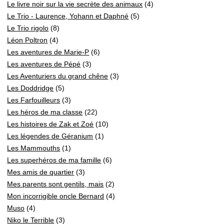
Le livre noir sur la vie secrète des animaux
(4)
Le Trio - Laurence, Yohann et Daphné
(5)
Le Trio rigolo
(8)
Léon Poltron
(4)
Les aventures de Marie-P
(6)
Les aventures de Pépé
(3)
Les Aventuriers du grand chêne
(3)
Les Doddridge
(5)
Les Farfouilleurs
(3)
Les héros de ma classe
(22)
Les histoires de Zak et Zoé
(10)
Les légendes de Géranium
(1)
Les Mammouths
(1)
Les superhéros de ma famille
(6)
Mes amis de quartier
(3)
Mes parents sont gentils, mais
(2)
Mon incorrigible oncle Bernard
(4)
Muso
(4)
Niko le Terrible
(3)