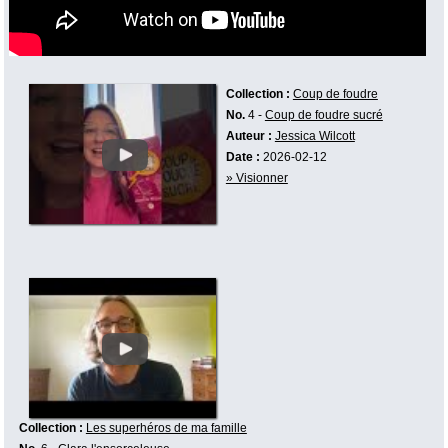
Collection :
Coup de foudre
No.
4 -
Coup de foudre sucré
Auteur :
Jessica Wilcott
Date :
2026-02-12
» Visionner
Collection :
Les superhéros de ma famille