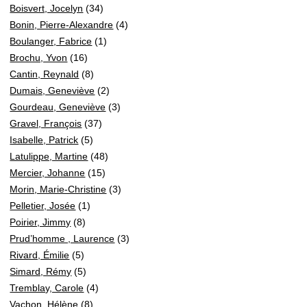
Boisvert, Jocelyn
(34)
Bonin, Pierre-Alexandre
(4)
Boulanger, Fabrice
(1)
Brochu, Yvon
(16)
Cantin, Reynald
(8)
Dumais, Geneviève
(2)
Gourdeau, Geneviève
(3)
Gravel, François
(37)
Isabelle, Patrick
(5)
Latulippe, Martine
(48)
Mercier, Johanne
(15)
Morin, Marie-Christine
(3)
Pelletier, Josée
(1)
Poirier, Jimmy
(8)
Prud’homme , Laurence
(3)
Rivard, Émilie
(5)
Simard, Rémy
(5)
Tremblay, Carole
(4)
Vachon, Hélène
(8)