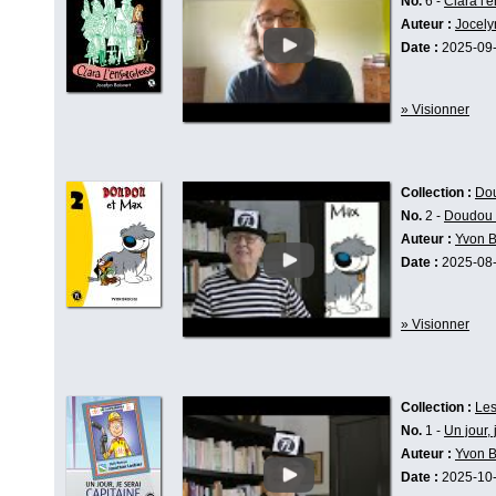
No.
6 -
Clara l'
Auteur :
Jocely
Date :
2025-09
» Visionner
Collection :
Do
No.
2 -
Doudou 
Auteur :
Yvon 
Date :
2025-08
» Visionner
Collection :
Le
No.
1 -
Un jour,
Auteur :
Yvon 
Date :
2025-10