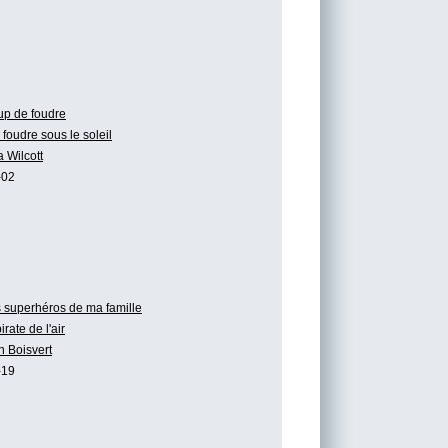
p de foudre
foudre sous le soleil
a Wilcott
-02
 superhéros de ma famille
irate de l'air
n Boisvert
-19