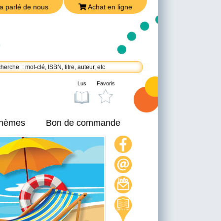
a parlé de nous
Achat en ligne
Lus
Favoris
thèmes
Bon de commande
On a parlé de nous
Achat en ligne
Nous joindre
Politique de confidentialité