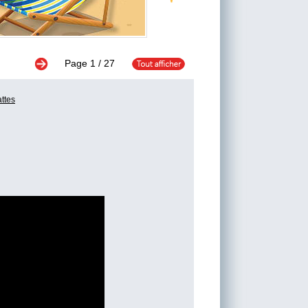
Page
1
/ 27
attes