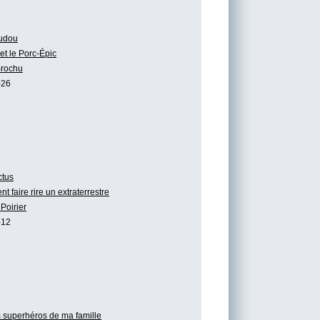
udou
t le Porc-Épic
Brochu
-26
tus
 faire rire un extraterrestre
Poirier
-12
 superhéros de ma famille