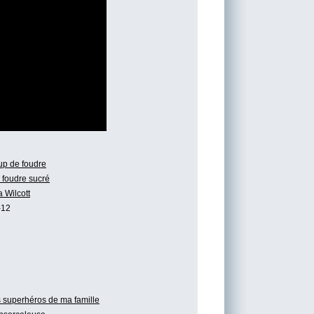
p de foudre
 foudre sucré
a Wilcott
-12
 superhéros de ma famille