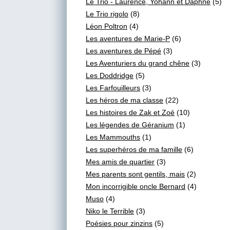
Le Trio - Laurence, Yohann et Daphné
(5)
Le Trio rigolo
(8)
Léon Poltron
(4)
Les aventures de Marie-P
(6)
Les aventures de Pépé
(3)
Les Aventuriers du grand chêne
(3)
Les Doddridge
(5)
Les Farfouilleurs
(3)
Les héros de ma classe
(22)
Les histoires de Zak et Zoé
(10)
Les légendes de Géranium
(1)
Les Mammouths
(1)
Les superhéros de ma famille
(6)
Mes amis de quartier
(3)
Mes parents sont gentils, mais
(2)
Mon incorrigible oncle Bernard
(4)
Muso
(4)
Niko le Terrible
(3)
Poésies pour zinzins
(5)