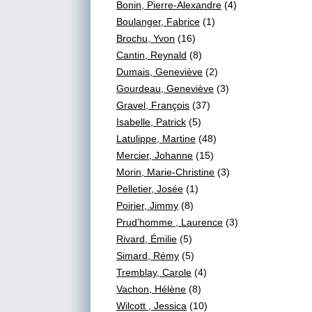
Bonin, Pierre-Alexandre
(4)
Boulanger, Fabrice
(1)
Brochu, Yvon
(16)
Cantin, Reynald
(8)
Dumais, Geneviève
(2)
Gourdeau, Geneviève
(3)
Gravel, François
(37)
Isabelle, Patrick
(5)
Latulippe, Martine
(48)
Mercier, Johanne
(15)
Morin, Marie-Christine
(3)
Pelletier, Josée
(1)
Poirier, Jimmy
(8)
Prud’homme , Laurence
(3)
Rivard, Émilie
(5)
Simard, Rémy
(5)
Tremblay, Carole
(4)
Vachon, Hélène
(8)
Wilcott , Jessica
(10)