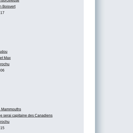
ensorceleuse
n Boisvert
-17
udou
et Max
Brochu
-06
s Mammouths
 je serai capitaine des Canadiens
Brochu
-15