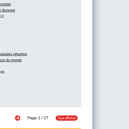
nvisible
n Boisvert
-22
apades virtuelles
tour du monde
-09
Page
1
/ 27