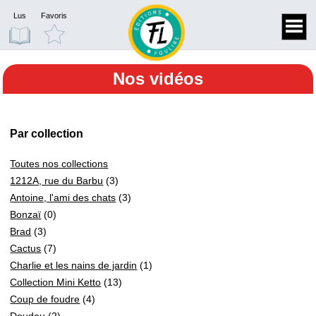
Lus
Favoris
Nos vidéos
Par collection
Toutes nos collections
1212A, rue du Barbu
(3)
Antoine, l'ami des chats
(3)
Bonzaï
(0)
Brad
(3)
Cactus
(7)
Charlie et les nains de jardin
(1)
Collection Mini Ketto
(13)
Coup de foudre
(4)
Doudou
(2)