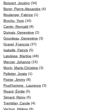
Boisvert, Jocelyn
(34)
Bonin, Pierre-Alexandre
(4)
Boulanger, Fabrice
(1)
Brochu, Yvon
(16)
Cantin, Reynald
(8)
Dumais, Geneviève
(2)
Gourdeau, Geneviève
(3)
Gravel, François
(37)
Isabelle, Patrick
(5)
Latulippe, Martine
(48)
Mercier, Johanne
(15)
Morin, Marie-Christine
(3)
Pelletier, Josée
(1)
Poirier, Jimmy
(8)
Prud’homme , Laurence
(3)
Rivard, Émilie
(5)
Simard, Rémy
(5)
Tremblay, Carole
(4)
Vachon, Hélène
(8)