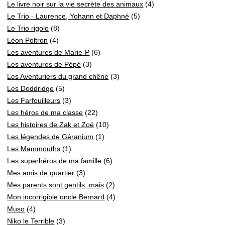
Le livre noir sur la vie secrète des animaux
(4)
Le Trio - Laurence, Yohann et Daphné
(5)
Le Trio rigolo
(8)
Léon Poltron
(4)
Les aventures de Marie-P
(6)
Les aventures de Pépé
(3)
Les Aventuriers du grand chêne
(3)
Les Doddridge
(5)
Les Farfouilleurs
(3)
Les héros de ma classe
(22)
Les histoires de Zak et Zoé
(10)
Les légendes de Géranium
(1)
Les Mammouths
(1)
Les superhéros de ma famille
(6)
Mes amis de quartier
(3)
Mes parents sont gentils, mais
(2)
Mon incorrigible oncle Bernard
(4)
Muso
(4)
Niko le Terrible
(3)