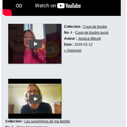
Collection :
Coup de foudre
No.
4 -
Coup de foudre sucré
Auteur :
Jessica Wilcott
Date :
2026-02-12
» Visionner
Collection :
Les superhéros de ma famille