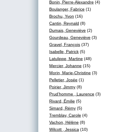
Bonin, Pierre-Alexandre
(4)
Boulanger, Fabrice
(1)
Brochu, Yvon
(16)
Cantin, Reynald
(8)
Dumais, Geneviève
(2)
Gourdeau, Geneviève
(3)
Gravel, François
(37)
Isabelle, Patrick
(5)
Latulippe, Martine
(48)
Mercier, Johanne
(15)
Morin, Marie-Christine
(3)
Pelletier, Josée
(1)
Poirier, Jimmy
(8)
Prud’homme , Laurence
(3)
Rivard, Émilie
(5)
Simard, Rémy
(5)
Tremblay, Carole
(4)
Vachon, Hélène
(8)
Wilcott , Jessica
(10)