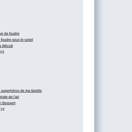
p de foudre
foudre sous le soleil
a Wilcott
-02
 superhéros de ma famille
irate de l'air
n Boisvert
-19