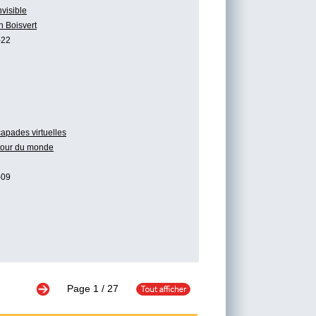
nvisible
n Boisvert
-22
apades virtuelles
tour du monde
-09
Page
1
/ 27