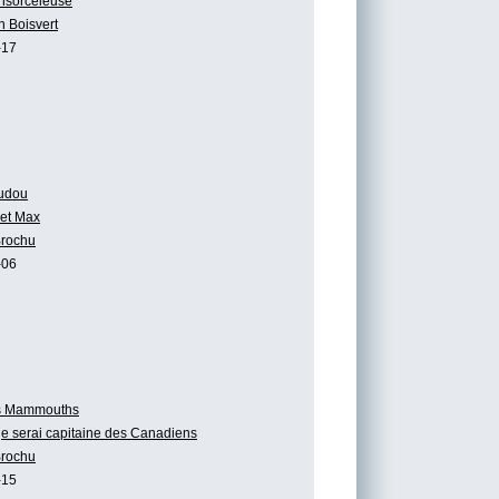
ensorceleuse
n Boisvert
-17
udou
et Max
Brochu
-06
s Mammouths
 je serai capitaine des Canadiens
Brochu
-15