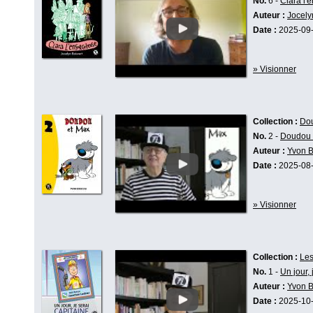
No.
6 -
Clara l'
Auteur :
Jocely
Date :
2025-09
» Visionner
Collection :
Do
No.
2 -
Doudou 
Auteur :
Yvon 
Date :
2025-08
» Visionner
Collection :
Le
No.
1 -
Un jour,
Auteur :
Yvon 
Date :
2025-10