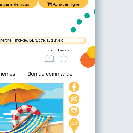
a parlé de nous
Achat en ligne
Lus
Favoris
thèmes
Bon de commande
On a parlé de nous
Achat en ligne
Nous joindre
Politique de confidentialité