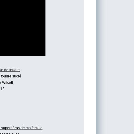
p de foudre
 foudre sucré
a Wilcott
-12
 superhéros de ma famille