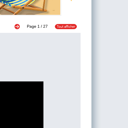
Page
1
/ 27