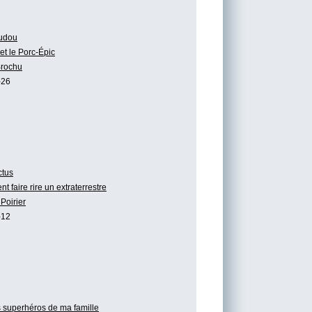
udou
t le Porc-Épic
Brochu
-26
tus
 faire rire un extraterrestre
Poirier
-12
 superhéros de ma famille