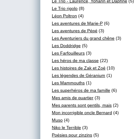
Le Trio - Laurence, Yohann et Daphné
(5)
Le Trio rigolo
(8)
Léon Poltron
(4)
Les aventures de Marie-P
(6)
Les aventures de Pépé
(3)
Les Aventuriers du grand chêne
(3)
Les Doddridge
(5)
Les Farfouilleurs
(3)
Les héros de ma classe
(22)
Les histoires de Zak et Zoé
(10)
Les légendes de Géranium
(1)
Les Mammouths
(1)
Les superhéros de ma famille
(6)
Mes amis de quartier
(3)
Mes parents sont gentils, mais
(2)
Mon incorrigible oncle Bernard
(4)
Muso
(4)
Niko le Terrible
(3)
Poésies pour zinzins
(5)