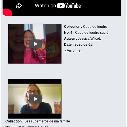
Collection :
Coup de foudre
No.
4 -
Coup de foudre sucré
Auteur :
Jessica Wilcott
Date :
2026-02-12
» Visionner
Collection :
Les superhéros de ma famille