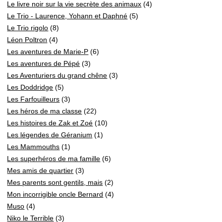
Le livre noir sur la vie secrète des animaux
(4)
Le Trio - Laurence, Yohann et Daphné
(5)
Le Trio rigolo
(8)
Léon Poltron
(4)
Les aventures de Marie-P
(6)
Les aventures de Pépé
(3)
Les Aventuriers du grand chêne
(3)
Les Doddridge
(5)
Les Farfouilleurs
(3)
Les héros de ma classe
(22)
Les histoires de Zak et Zoé
(10)
Les légendes de Géranium
(1)
Les Mammouths
(1)
Les superhéros de ma famille
(6)
Mes amis de quartier
(3)
Mes parents sont gentils, mais
(2)
Mon incorrigible oncle Bernard
(4)
Muso
(4)
Niko le Terrible
(3)