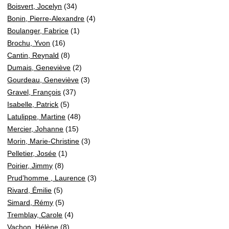
Boisvert, Jocelyn
(34)
Bonin, Pierre-Alexandre
(4)
Boulanger, Fabrice
(1)
Brochu, Yvon
(16)
Cantin, Reynald
(8)
Dumais, Geneviève
(2)
Gourdeau, Geneviève
(3)
Gravel, François
(37)
Isabelle, Patrick
(5)
Latulippe, Martine
(48)
Mercier, Johanne
(15)
Morin, Marie-Christine
(3)
Pelletier, Josée
(1)
Poirier, Jimmy
(8)
Prud’homme , Laurence
(3)
Rivard, Émilie
(5)
Simard, Rémy
(5)
Tremblay, Carole
(4)
Vachon, Hélène
(8)