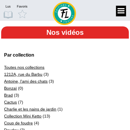
Lus
Favoris
Nos vidéos
Par collection
Toutes nos collections
1212A, rue du Barbu
(3)
Antoine, l'ami des chats
(3)
Bonzaï
(0)
Brad
(3)
Cactus
(7)
Charlie et les nains de jardin
(1)
Collection Mini Ketto
(13)
Coup de foudre
(4)
Doudou
(2)