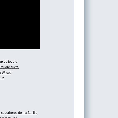
p de foudre
 foudre sucré
a Wilcott
-12
 superhéros de ma famille