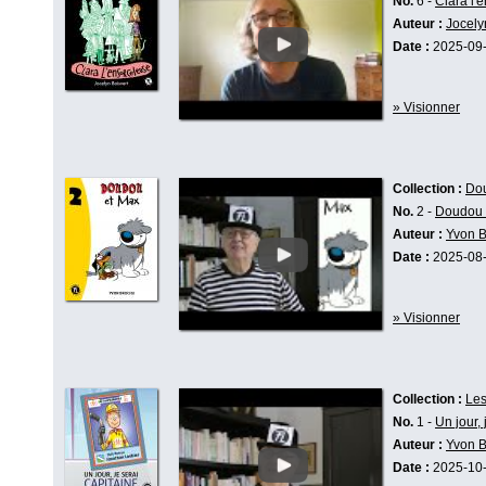
No.
6 -
Clara l'
Auteur :
Jocely
Date :
2025-09
» Visionner
Collection :
Do
No.
2 -
Doudou 
Auteur :
Yvon 
Date :
2025-08
» Visionner
Collection :
Le
No.
1 -
Un jour,
Auteur :
Yvon 
Date :
2025-10