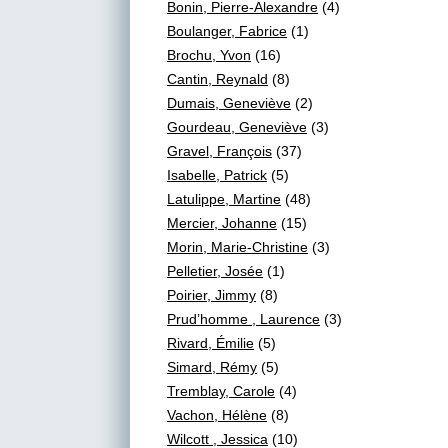
Bonin, Pierre-Alexandre
(4)
Boulanger, Fabrice
(1)
Brochu, Yvon
(16)
Cantin, Reynald
(8)
Dumais, Geneviève
(2)
Gourdeau, Geneviève
(3)
Gravel, François
(37)
Isabelle, Patrick
(5)
Latulippe, Martine
(48)
Mercier, Johanne
(15)
Morin, Marie-Christine
(3)
Pelletier, Josée
(1)
Poirier, Jimmy
(8)
Prud’homme , Laurence
(3)
Rivard, Émilie
(5)
Simard, Rémy
(5)
Tremblay, Carole
(4)
Vachon, Hélène
(8)
Wilcott , Jessica
(10)