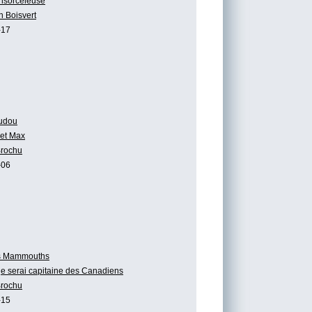
ensorceleuse
n Boisvert
-17
udou
et Max
Brochu
-06
s Mammouths
 je serai capitaine des Canadiens
Brochu
-15