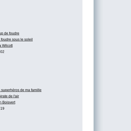
p de foudre
foudre sous le soleil
a Wilcott
-02
 superhéros de ma famille
irate de l'air
n Boisvert
-19