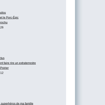
udou
t le Porc-Épic
Brochu
-26
tus
 faire rire un extraterrestre
Poirier
-12
 superhéros de ma famille