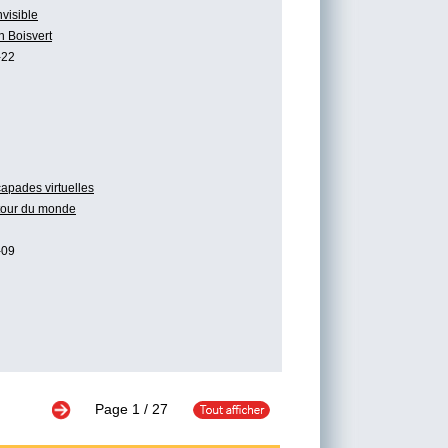
nvisible
n Boisvert
-22
apades virtuelles
tour du monde
-09
Page
1
/ 27