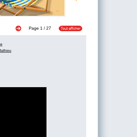
Page
1
/ 27
se
Mathieu