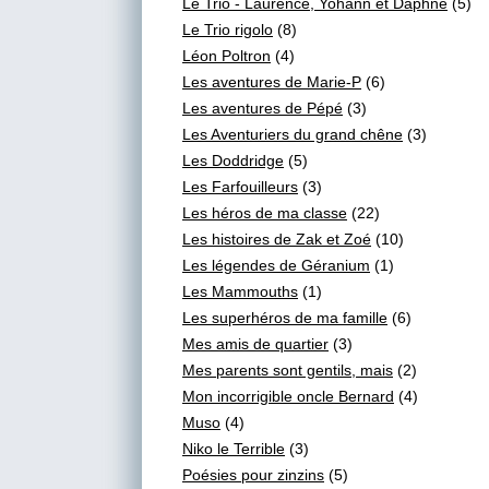
Le Trio - Laurence, Yohann et Daphné
(5)
Le Trio rigolo
(8)
Léon Poltron
(4)
Les aventures de Marie-P
(6)
Les aventures de Pépé
(3)
Les Aventuriers du grand chêne
(3)
Les Doddridge
(5)
Les Farfouilleurs
(3)
Les héros de ma classe
(22)
Les histoires de Zak et Zoé
(10)
Les légendes de Géranium
(1)
Les Mammouths
(1)
Les superhéros de ma famille
(6)
Mes amis de quartier
(3)
Mes parents sont gentils, mais
(2)
Mon incorrigible oncle Bernard
(4)
Muso
(4)
Niko le Terrible
(3)
Poésies pour zinzins
(5)