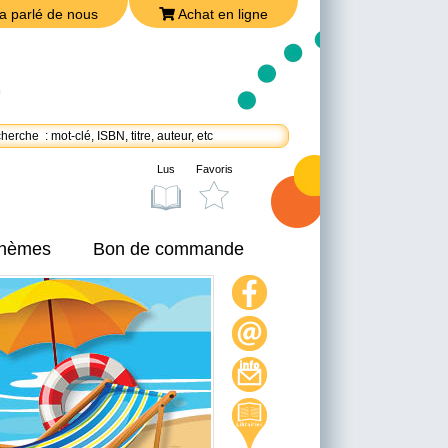
a parlé de nous
Achat en ligne
Lus
Favoris
thèmes
Bon de commande
On a parlé de nous
Achat en ligne
Nous joindre
Politique de confidentialité