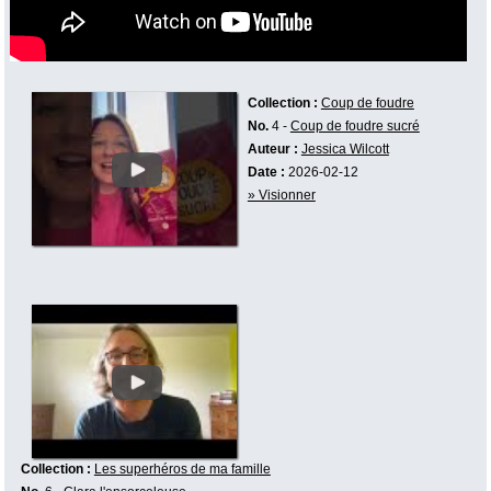
Collection :
Coup de foudre
No.
4 -
Coup de foudre sucré
Auteur :
Jessica Wilcott
Date :
2026-02-12
» Visionner
Collection :
Les superhéros de ma famille