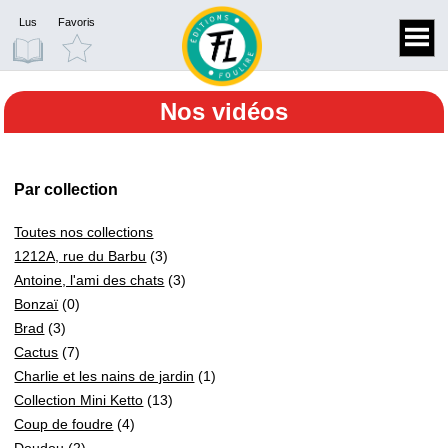
Lus
Favoris
Nos vidéos
Par collection
Toutes nos collections
1212A, rue du Barbu
(3)
Antoine, l'ami des chats
(3)
Bonzaï
(0)
Brad
(3)
Cactus
(7)
Charlie et les nains de jardin
(1)
Collection Mini Ketto
(13)
Coup de foudre
(4)
Doudou
(2)