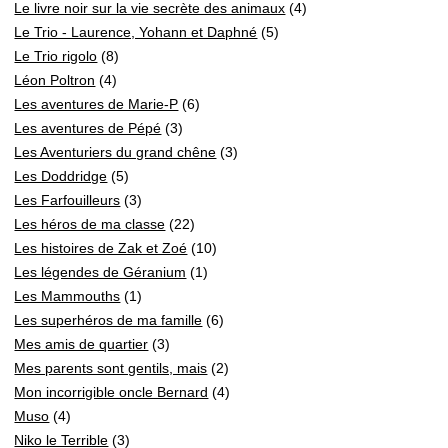
Le livre noir sur la vie secrète des animaux
(4)
Le Trio - Laurence, Yohann et Daphné
(5)
Le Trio rigolo
(8)
Léon Poltron
(4)
Les aventures de Marie-P
(6)
Les aventures de Pépé
(3)
Les Aventuriers du grand chêne
(3)
Les Doddridge
(5)
Les Farfouilleurs
(3)
Les héros de ma classe
(22)
Les histoires de Zak et Zoé
(10)
Les légendes de Géranium
(1)
Les Mammouths
(1)
Les superhéros de ma famille
(6)
Mes amis de quartier
(3)
Mes parents sont gentils, mais
(2)
Mon incorrigible oncle Bernard
(4)
Muso
(4)
Niko le Terrible
(3)