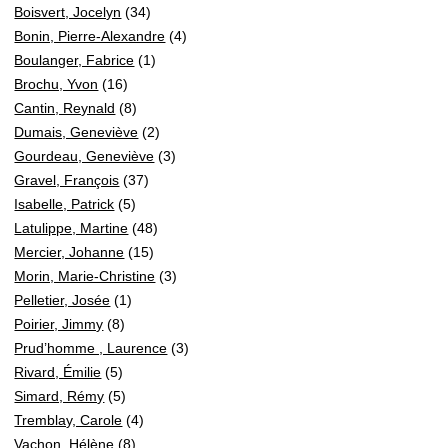
Boisvert, Jocelyn
(34)
Bonin, Pierre-Alexandre
(4)
Boulanger, Fabrice
(1)
Brochu, Yvon
(16)
Cantin, Reynald
(8)
Dumais, Geneviève
(2)
Gourdeau, Geneviève
(3)
Gravel, François
(37)
Isabelle, Patrick
(5)
Latulippe, Martine
(48)
Mercier, Johanne
(15)
Morin, Marie-Christine
(3)
Pelletier, Josée
(1)
Poirier, Jimmy
(8)
Prud’homme , Laurence
(3)
Rivard, Émilie
(5)
Simard, Rémy
(5)
Tremblay, Carole
(4)
Vachon, Hélène
(8)