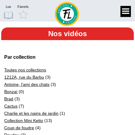
Lus
Favoris
Nos vidéos
Par collection
Toutes nos collections
1212A, rue du Barbu
(3)
Antoine, l'ami des chats
(3)
Bonzaï
(0)
Brad
(3)
Cactus
(7)
Charlie et les nains de jardin
(1)
Collection Mini Ketto
(13)
Coup de foudre
(4)
Doudou
(2)