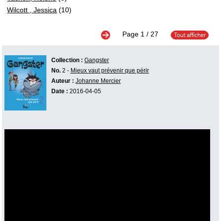
Wilcott , Jessica
(10)
Page
1
/ 27
Collection :
Gangster
No.
2 -
Mieux vaut prévenir que périr
Auteur :
Johanne Mercier
Date :
2016-04-05