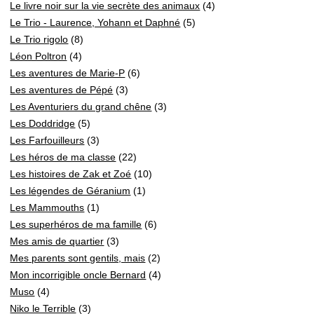
Le livre noir sur la vie secrète des animaux
(4)
Le Trio - Laurence, Yohann et Daphné
(5)
Le Trio rigolo
(8)
Léon Poltron
(4)
Les aventures de Marie-P
(6)
Les aventures de Pépé
(3)
Les Aventuriers du grand chêne
(3)
Les Doddridge
(5)
Les Farfouilleurs
(3)
Les héros de ma classe
(22)
Les histoires de Zak et Zoé
(10)
Les légendes de Géranium
(1)
Les Mammouths
(1)
Les superhéros de ma famille
(6)
Mes amis de quartier
(3)
Mes parents sont gentils, mais
(2)
Mon incorrigible oncle Bernard
(4)
Muso
(4)
Niko le Terrible
(3)