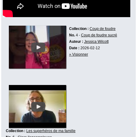
Collection :
Coup de foudre
No.
4 -
Coup de foudre sucré
Auteur :
Jessica Wilcott
Date :
2026-02-12
» Visionner
Collection :
Les superhéros de ma famille