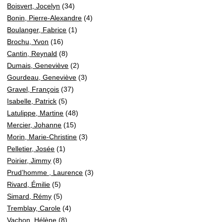
Boisvert, Jocelyn
(34)
Bonin, Pierre-Alexandre
(4)
Boulanger, Fabrice
(1)
Brochu, Yvon
(16)
Cantin, Reynald
(8)
Dumais, Geneviève
(2)
Gourdeau, Geneviève
(3)
Gravel, François
(37)
Isabelle, Patrick
(5)
Latulippe, Martine
(48)
Mercier, Johanne
(15)
Morin, Marie-Christine
(3)
Pelletier, Josée
(1)
Poirier, Jimmy
(8)
Prud’homme , Laurence
(3)
Rivard, Émilie
(5)
Simard, Rémy
(5)
Tremblay, Carole
(4)
Vachon, Hélène
(8)