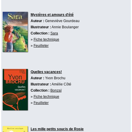
Mystères et amours d'été
Auteur :
Geneviève Gourdeau
Illustrateur :
Annie Boulanger
Collection :
Sara
»
Fiche technique
»
Feuilleter
Quelles vacances!
Auteur :
Yvon Brochu
Illustrateur :
Amélie Côté
Collection :
Bonzaï
»
Fiche technique
»
Feuilleter
Les mille petits soucis de Rosie