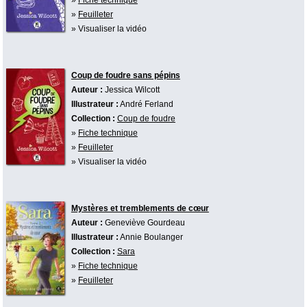
»
Feuilleter
» Visualiser la vidéo
Coup de foudre sans pépins
Auteur :
Jessica Wilcott
Illustrateur :
André Ferland
Collection :
Coup de foudre
»
Fiche technique
»
Feuilleter
» Visualiser la vidéo
Mystères et tremblements de cœur
Auteur :
Geneviève Gourdeau
Illustrateur :
Annie Boulanger
Collection :
Sara
»
Fiche technique
»
Feuilleter