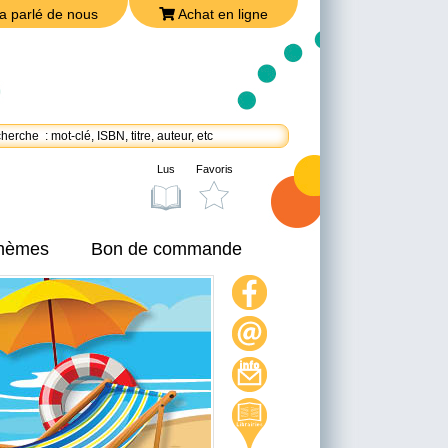
a parlé de nous
Achat en ligne
Lus
Favoris
thèmes
Bon de commande
On a parlé de nous
Achat en ligne
Nous joindre
Politique de confidentialité