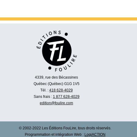
4339, rue des Bécassines
Québec (Québec) G1G 1V5
Tél. :
418 628-4029
Sans frais :
1 877 628-4029
edition@foulire.com
© 2002-2022 Les Éditions FouLire, tous droits réservés.
Programmation et intégration Web :
LogiACTION