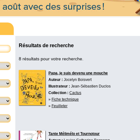
Résultats de recherche
8 résultats pour votre recherche.
Papa, je suis devenu une mouche
Auteur :
Jocelyn Boisvert
Illustrateur :
Jean-Sébastien Duclos
Collection :
Cactus
»
Fiche technique
»
Feuilleter
Tante Mélimélo et Tournotour