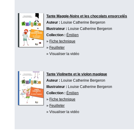
Tante Maggie-Noire et les chocolats ensorcelés
Auteur :
Louise Catherine Bergeron
Illustrateur :
Louise Catherine Bergeron
Collection :
Émilien
»
Fiche technique
»
Feuilleter
» Visualiser la vidéo
Tante Violinette et le violon magique
Auteur :
Louise Catherine Bergeron
Illustrateur :
Louise Catherine Bergeron
Collection :
Émilien
»
Fiche technique
»
Feuilleter
» Visualiser la vidéo