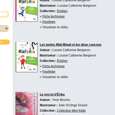
Auteur :
Louise Catherine Bergeron
Illustrateur :
Louise Catherine Bergeron
Collection :
Émilien
»
Fiche technique
»
Feuilleter
» Visualiser la vidéo
er
Les tantes Midi Minuit et les deux coucous
Auteur :
Louise Catherine Bergeron
Illustrateur :
Louise Catherine Bergeron
Collection :
Émilien
»
Fiche technique
»
Feuilleter
» Visualiser la vidéo
Le secret d'Érika
Auteur :
Yvon Brochu
Illustrateur :
Julie St-Onge Drouin
Collection :
Collection Mini Ketto