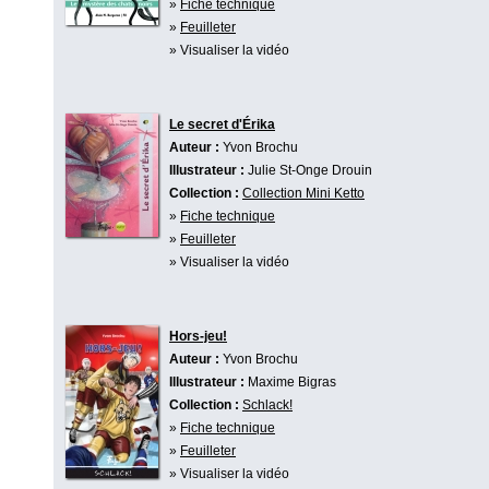
»
Fiche technique
»
Feuilleter
» Visualiser la vidéo
Le secret d'Érika
Auteur :
Yvon Brochu
Illustrateur :
Julie St-Onge Drouin
Collection :
Collection Mini Ketto
»
Fiche technique
»
Feuilleter
» Visualiser la vidéo
Hors-jeu!
Auteur :
Yvon Brochu
Illustrateur :
Maxime Bigras
Collection :
Schlack!
»
Fiche technique
»
Feuilleter
» Visualiser la vidéo