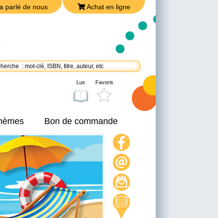
a parlé de nous
Achat en ligne
Lus
Favoris
thèmes
Bon de commande
On a parlé de nous
Achat en ligne
Nous joindre
Politique de confidentialité