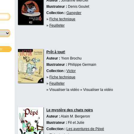
Auteur :
Johanne Mercier
Illustrateur :
Denis Goulet
Collection :
Gangster
»
Fiche technique
»
Feuilleter
er
Prêt à tout!
Auteur :
Yvon Brochu
Illustrateur :
Philippe Germain
Collection :
Victor
»
Fiche technique
»
Feuilleter
» Visualiser la vidéo
» Visualiser la vidéo
Le mystère des chats noirs
Auteur :
Alain M. Bergeron
Illustrateur :
Fil et Julie
Collection :
Les aventures de Pépé