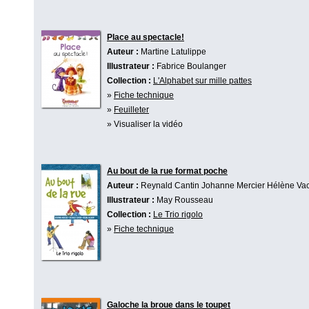
Place au spectacle!
Auteur :
Martine Latulippe
Illustrateur :
Fabrice Boulanger
Collection :
L'Alphabet sur mille pattes
»
Fiche technique
»
Feuilleter
» Visualiser la vidéo
Au bout de la rue format poche
Auteur :
Reynald Cantin
Johanne Mercier
Hélène Va
Illustrateur :
May Rousseau
Collection :
Le Trio rigolo
»
Fiche technique
Galoche la broue dans le toupet