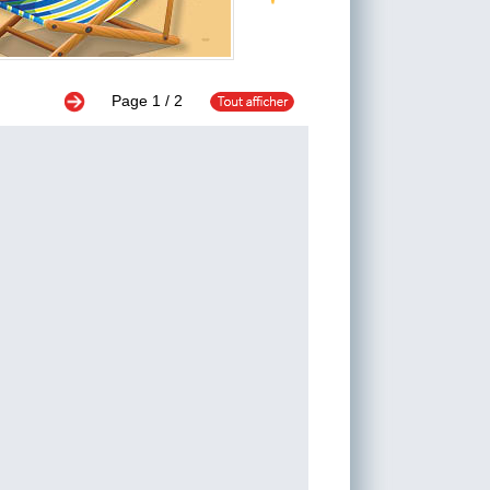
Page
1
/ 2