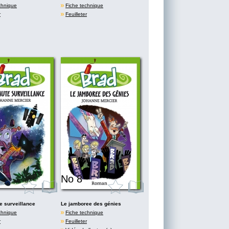
chnique
Fiche technique
r
Feuilleter
No 8
e surveillance
Le jamboree des génies
chnique
Fiche technique
r
Feuilleter