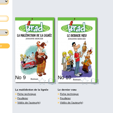
er
No 9
No 10
La malédiction de la lignée
Le dernier vœu
Fiche technique
Fiche technique
Feuilleter
Feuilleter
Vidéo de l’auteur(e)
Vidéo de l’auteur(e)