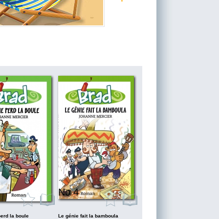
No 4
erd la boule
Le génie fait la bamboula