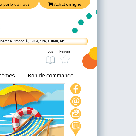
a parlé de nous
Achat en ligne
Lus
Favoris
thèmes
Bon de commande
On a parlé de nous
Achat en ligne
Nous joindre
Politique de confidentialité