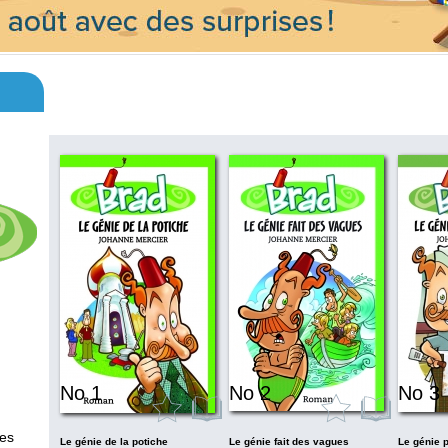
No 1
No 2
No 3
res
Le génie de la potiche
Le génie fait des vagues
Le génie p