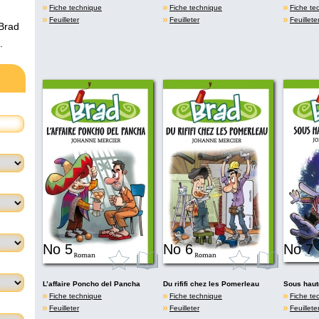
Fiche technique
Fiche technique
Fiche te
Feuilleter
Feuilleter
Feuillete
 Brad
.
No 5
No 6
No 7
L’affaire Poncho del Pancha
Du rififi chez les Pomerleau
Sous haut
Fiche technique
Fiche technique
Fiche te
Feuilleter
Feuilleter
Feuillete