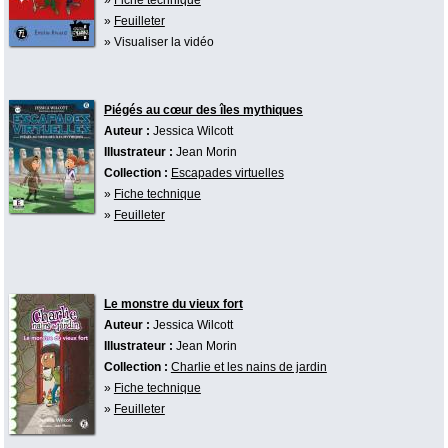
»
Feuilleter
» Visualiser la vidéo
Piégés au cœur des îles mythiques
Auteur :
Jessica Wilcott
Illustrateur :
Jean Morin
Collection :
Escapades virtuelles
»
Fiche technique
»
Feuilleter
Le monstre du vieux fort
Auteur :
Jessica Wilcott
Illustrateur :
Jean Morin
Collection :
Charlie et les nains de jardin
»
Fiche technique
»
Feuilleter