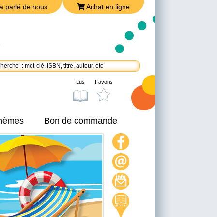
a parlé de nous
Achat en ligne
Lus
Favoris
thèmes
Bon de commande
On a parlé de nous
Achat en ligne
Nous joindre
Politique de confidentialité