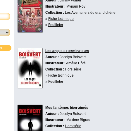
Auteur :
Jimmy Poirier
Illustrateur :
Myriam Roy
Collection :
Les Aventuriers du grand chêne
»
Fiche technique
»
Feuilleter
er
Les anges exterminateurs
Auteur :
Jocelyn Boisvert
Illustrateur :
Amélie Côté
Collection :
Hors série
»
Fiche technique
»
Feuilleter
Mes fantômes bien-aimés
Auteur :
Jocelyn Boisvert
Illustrateur :
Maxime Bigras
Collection :
Hors série