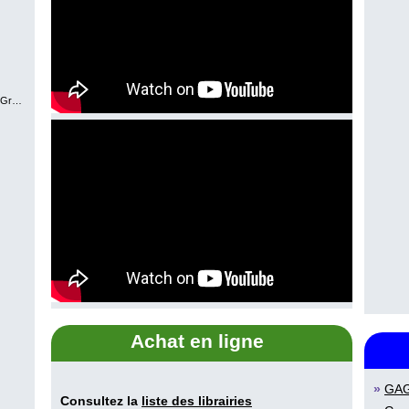
avel
Martine Latulippe
Johanne Mercier
Achat en ligne
»
GA
Consultez la
liste des librairies