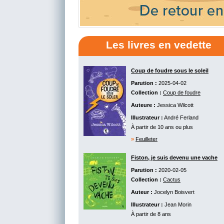
Les livres en vedette
Coup de foudre sous le soleil
Parution :
2025-04-02
Collection :
Coup de foudre
Auteure :
Jessica Wilcott
Illustrateur :
André Ferland
À partir de 10 ans ou plus
»
Feuilleter
Fiston, je suis devenu une vache
Parution :
2020-02-05
Collection :
Cactus
Auteur :
Jocelyn Boisvert
Illustrateur :
Jean Morin
À partir de 8 ans