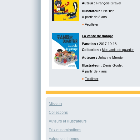
Auteur :
François Gravel
Illustrateur :
PisHier
À partir de 8 ans
»
Feuilleter
La vente de garage
Parution :
2017-10-18
Collection :
Mes amis de quartier
Auteure :
Johanne Mercier
Illustrateur :
Denis Goulet
À partir de 7 ans
»
Feuilleter
Mission
Collections
Auteurs et illustrateurs
Prix et nominations
Valeurs et thèmes