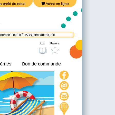
a parlé de nous
Achat en ligne
Lus
Favoris
thèmes
Bon de commande
On a parlé de nous
Achat en ligne
Nous joindre
Politique de confidentialité