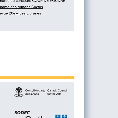
nante du concours COUP DE FOUDRE
nante des romans Cactus
evue 20e – Les Libraires