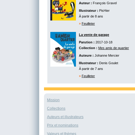
Auteur :
François Gravel
Illustrateur :
PisHier
À partir de 8 ans
»
Feuilleter
La vente de garage
Parution :
2017-10-18
Collection :
Mes amis de quartier
Auteure :
Johanne Mercier
Illustrateur :
Denis Goulet
À partir de 7 ans
»
Feuilleter
Mission
Collections
Auteurs et illustrateurs
Prix et nominations
Valeurs et thèmes