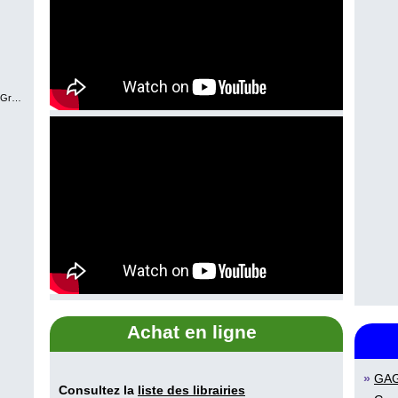
avel
Martine Latulippe
Johanne Mercier
Achat en ligne
»
GA
Consultez la
liste des librairies