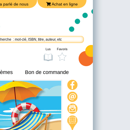
a parlé de nous
Achat en ligne
Lus
Favoris
thèmes
Bon de commande
On a parlé de nous
Achat en ligne
Nous joindre
Politique de confidentialité