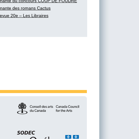
nante du concours COUP DE FOUDRE
nante des romans Cactus
evue 20e – Les Libraires