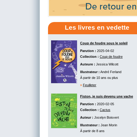
Les livres en vedette
Coup de foudre sous le soleil
Parution :
2025-04-02
Collection :
Coup de foudre
Auteure :
Jessica Wilcott
Illustrateur :
André Ferland
À partir de 10 ans ou plus
»
Feuilleter
Fiston, je suis devenu une vache
Parution :
2020-02-05
Collection :
Cactus
Auteur :
Jocelyn Boisvert
Illustrateur :
Jean Morin
À partir de 8 ans