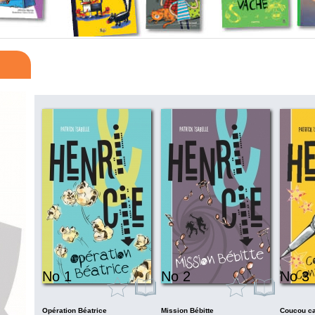
No 1
No 2
No 3
Opération Béatrice
Mission Bébitte
Coucou ca