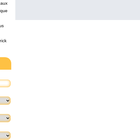
 aux
aque
us
rick