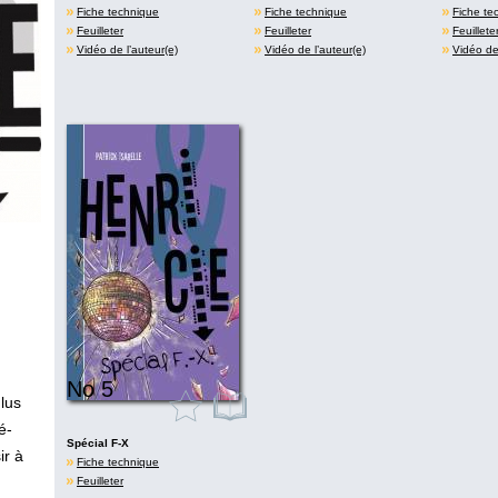
Fiche technique
Fiche technique
Fiche te
Feuilleter
Feuilleter
Feuillete
Vidéo de l’auteur(e)
Vidéo de l’auteur(e)
Vidéo de 
No 5
lus
é-
Spécial F-X
ir à
Fiche technique
Feuilleter