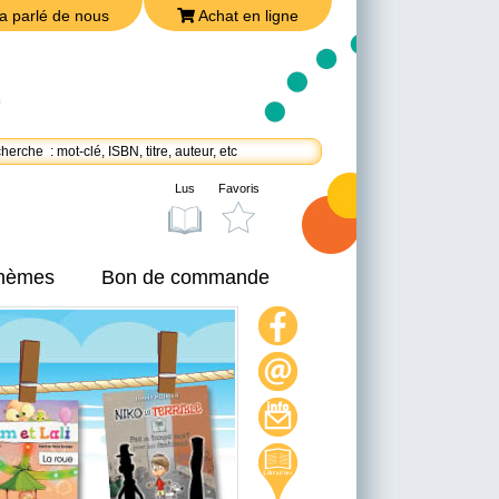
a parlé de nous
Achat en ligne
Lus
Favoris
thèmes
Bon de commande
On a parlé de nous
Achat en ligne
Nous joindre
Politique de confidentialité