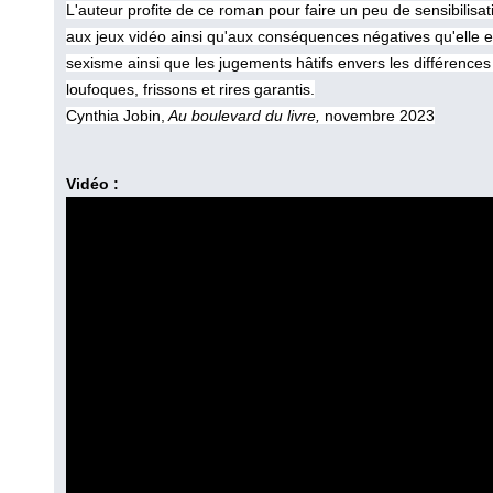
L'auteur profite de ce roman pour faire un peu de sensibilis
aux jeux vidéo ainsi qu'aux conséquences négatives qu'elle e
sexisme ainsi que les jugements hâtifs envers les différences 
loufoques, frissons et rires garantis.
Cynthia Jobin,
Au boulevard du livre,
novembre 2023
Vidéo :