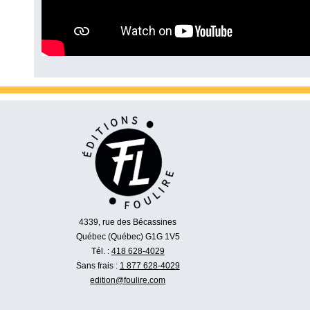
4339, rue des Bécassines
Québec (Québec) G1G 1V5
Tél. :
418 628-4029
Sans frais :
1 877 628-4029
edition@foulire.com