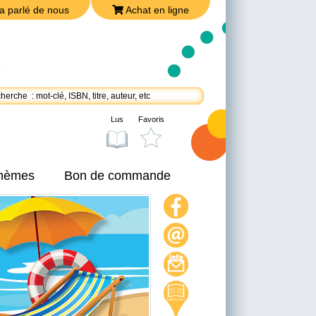
a parlé de nous
Achat en ligne
Lus
Favoris
thèmes
Bon de commande
On a parlé de nous
Achat en ligne
Nous joindre
Politique de confidentialité