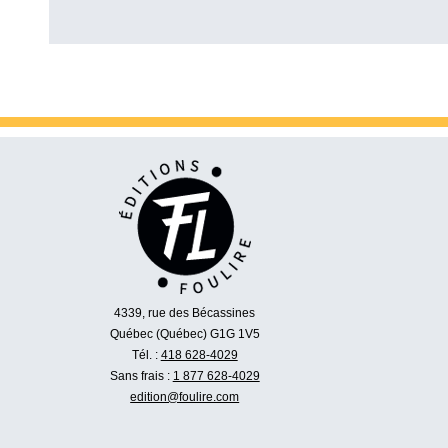
4339, rue des Bécassines
Québec (Québec) G1G 1V5
Tél. :
418 628-4029
Sans frais :
1 877 628-4029
edition@foulire.com