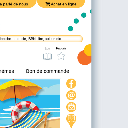
a parlé de nous
Achat en ligne
Lus
Favoris
thèmes
Bon de commande
On a parlé de nous
Achat en ligne
Nous joindre
Politique de confidentialité