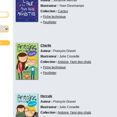
Auteur :
Johanne Mercier
Illustrateur :
Yvan Deschamps
Collection :
Cactus
»
Fiche technique
»
Feuilleter
er
Charlie
Auteur :
François Gravel
Illustrateur :
Julie Cossette
Collection :
Antoine, l'ami des chats
»
Fiche technique
»
Feuilleter
Hercule
Auteur :
François Gravel
Illustrateur :
Julie Cossette
Collection :
Antoine, l'ami des chats