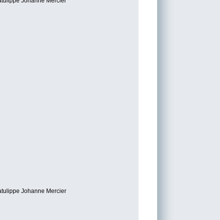
atulippe
Johanne Mercier
atulippe
Johanne Mercier