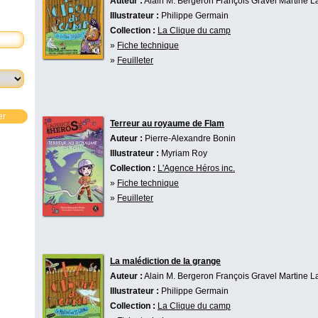
Auteur :
Alain M. Bergeron
François Gravel
Martine L
Illustrateur :
Philippe Germain
Collection :
La Clique du camp
»
Fiche technique
»
Feuilleter
er
Terreur au royaume de Flam
Auteur :
Pierre-Alexandre Bonin
Illustrateur :
Myriam Roy
Collection :
L'Agence Héros inc.
»
Fiche technique
»
Feuilleter
La malédiction de la grange
Auteur :
Alain M. Bergeron
François Gravel
Martine L
Illustrateur :
Philippe Germain
Collection :
La Clique du camp