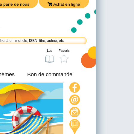
a parlé de nous
Achat en ligne
Lus
Favoris
thèmes
Bon de commande
On a parlé de nous
Achat en ligne
Nous joindre
Politique de confidentialité