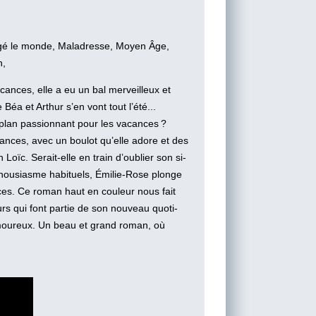
gé le monde, Maladresse, Moyen Âge,
n,
vacances, elle a eu un bal merveilleux et
a et Arthur s’en vont tout l’été...
 plan passionnant pour les vacances ?
ances, avec un boulot qu’elle adore et des
oïc. Serait-elle en train d’oublier son si-
nthousiasme habituels, Émilie-Rose plonge
ces. Ce roman haut en couleur nous fait
urs qui font partie de son nouveau quoti­
ou­reux. Un beau et grand roman, où