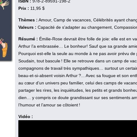
ISBN :
978-2-89591-198-2
Prix :
11,95 $
Thèmes :
Amour, Camp de vacances, Célébrités ayant chan
Valeurs :
Capacité de s'adapter au changement, Compassio
Résumé :
Émilie-Rose devrait être folle de joie: elle est en 
Arthur l’a embrassée… Le bonheur! Sauf que sa grande amie Bé
Pourquoi est-elle la seule au monde à ne pas avoir prévu de
Soudain, tout bascule ! Elle se retrouve dans un camp de vac
compagnons de travail très sympathiques… surtout un certain L
beau-et-si-absent voisin Arthur ?... Avec sa fougue et son e
au cœur d’un univers peu familier, celui des camps de vacan
partager les rires, les inquiétudes, les petits et grands bonhe
dien… y compris ce doute grandissant sur ses sentiments am
l’humour et l’amour se côtoient !
Vidéo :