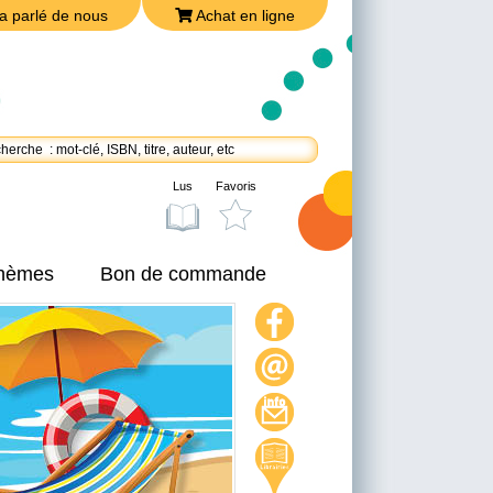
a parlé de nous
Achat en ligne
Lus
Favoris
thèmes
Bon de commande
On a parlé de nous
Achat en ligne
Nous joindre
Politique de confidentialité