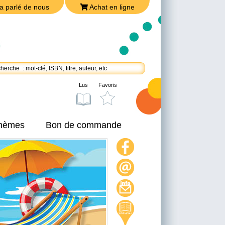
a parlé de nous
Achat en ligne
Lus
Favoris
thèmes
Bon de commande
On a parlé de nous
Achat en ligne
Nous joindre
Politique de confidentialité