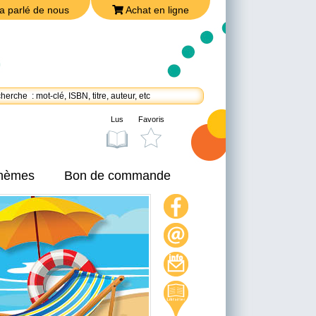
a parlé de nous
Achat en ligne
Lus
Favoris
thèmes
Bon de commande
On a parlé de nous
Achat en ligne
Nous joindre
Politique de confidentialité