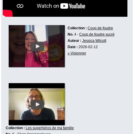
Collection :
Coup de foudre
No.
4 -
Coup de foudre sucré
Auteur :
Jessica Wilcott
Date :
2026-02-12
» Visionner
Collection :
Les superhéros de ma famille