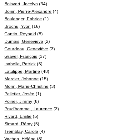
Boisvert, Jocelyn
(34)
Bonin, Pierre-Alexandre
(4)
Boulanger, Fabrice
(1)
Brochu, Yvon
(16)
Cantin, Reynald
(8)
Dumais, Geneviève
(2)
Gourdeau, Geneviève
(3)
Gravel, François
(37)
Isabelle, Patrick
(5)
Latulippe, Martine
(48)
Mercier, Johanne
(15)
Morin, Marie-Christine
(3)
Pelletier, Josée
(1)
Poirier, Jimmy
(8)
Prud’homme , Laurence
(3)
Rivard, Émilie
(5)
Simard, Rémy
(5)
Tremblay, Carole
(4)
Vachon, Hélène
(8)