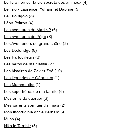
Le livre noir sur la vie secrète des animaux
(4)
Le Trio - Laurence, Yohann et Daphné
(5)
Le Trio rigolo
(8)
Léon Poltron
(4)
Les aventures de Marie-P
(6)
Les aventures de Pépé
(3)
Les Aventuriers du grand chêne
(3)
Les Doddridge
(5)
Les Farfouilleurs
(3)
Les héros de ma classe
(22)
Les histoires de Zak et Zoé
(10)
Les légendes de Géranium
(1)
Les Mammouths
(1)
Les superhéros de ma famille
(6)
Mes amis de quartier
(3)
Mes parents sont gentils, mais
(2)
Mon incorrigible oncle Bernard
(4)
Muso
(4)
Niko le Terrible
(3)