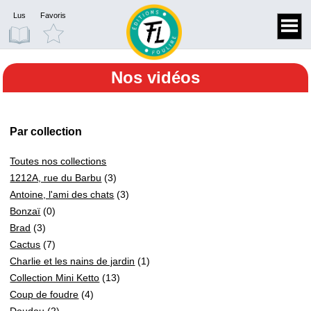
Lus
Favoris
Nos vidéos
Par collection
Toutes nos collections
1212A, rue du Barbu
(3)
Antoine, l'ami des chats
(3)
Bonzaï
(0)
Brad
(3)
Cactus
(7)
Charlie et les nains de jardin
(1)
Collection Mini Ketto
(13)
Coup de foudre
(4)
Doudou
(2)