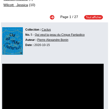
Wilcott , Jessica
(10)
Page
1
/ 27
Collection :
Cactus
No.
5 -
Qui veut la peau du Cirque Fantastico
Auteur :
Pierre-Alexandre Bonin
Date :
2020-10-15