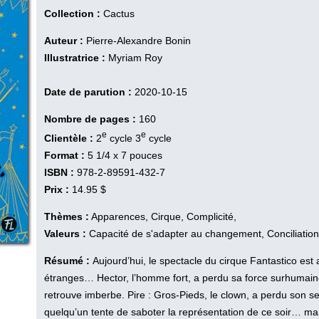
Collection :
Cactus
Auteur :
Pierre-Alexandre Bonin
Illustratrice :
Myriam Roy
Date de parution :
2020-10-15
Nombre de pages :
160
e
e
Clientèle :
2
cycle 3
cycle
Format :
5 1/4 x 7 pouces
ISBN :
978-2-89591-432-7
Prix :
14.95 $
Thèmes :
Apparences, Cirque, Complicité,
Valeurs :
Capacité de s'adapter au changement, Conciliation,
Résumé :
Aujourd’hui, le spectacle du cirque Fantastico est
étranges… Hector, l’homme fort, a perdu sa force surhumain
retrouve imberbe. Pire : Gros-Pieds, le clown, a perdu son s
quelqu’un tente de saboter la représentation de ce soir… mais