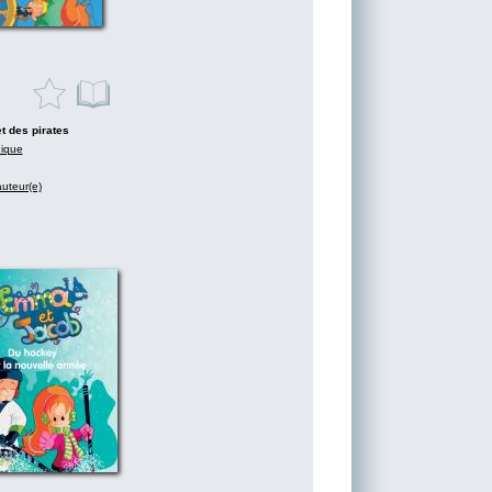
t des pirates
nique
auteur(e)