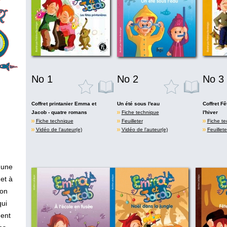
No 1
No 2
No 3
Coffret printanier Emma et
Un été sous l'eau
Coffret Fê
Jacob - quatre romans
Fiche technique
l'hiver
Fiche technique
Feuilleter
Fiche te
Vidéo de l’auteur(e)
Vidéo de l’auteur(e)
Feuillete
 une
et à
son
qui
ent