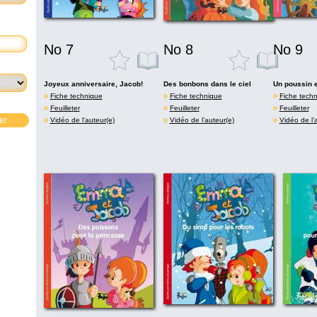
No 7
No 8
No 9
Joyeux anniversaire, Jacob!
Des bonbons dans le ciel
Un poussin e
Fiche technique
Fiche technique
Fiche tech
Feuilleter
Feuilleter
Feuilleter
er
Vidéo de l’auteur(e)
Vidéo de l’auteur(e)
Vidéo de l’