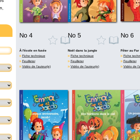
es
n,
No 4
No 5
No 6
À l'école en fusée
Noël dans la jungle
Fêter au Far
Fiche technique
Fiche technique
Fiche tech
Feuilleter
Feuilleter
Feuilleter
Vidéo de l’auteur(e)
Vidéo de l’auteur(e)
Vidéo de l’