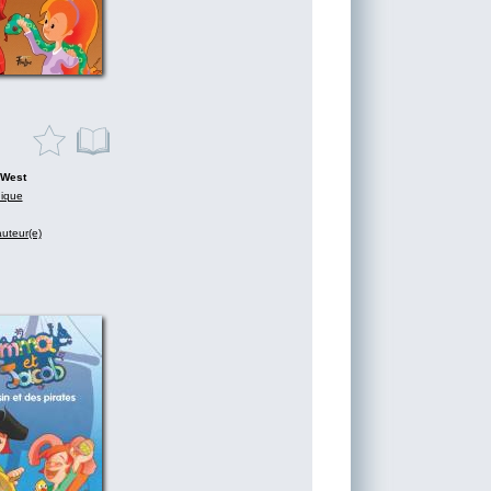
 West
nique
auteur(e)