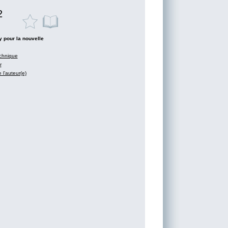
2
 pour la nouvelle
chnique
r
 l’auteur(e)