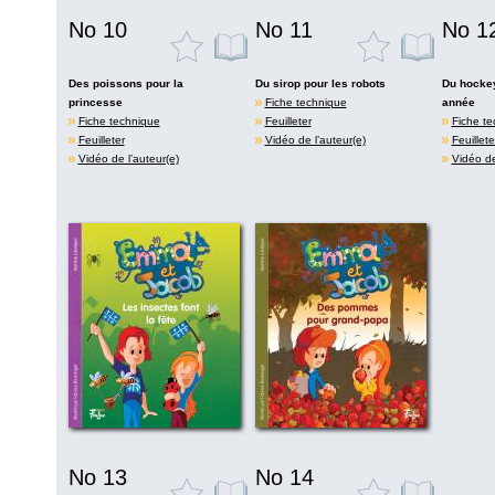
No 10
No 11
No 1
Des poissons pour la
Du sirop pour les robots
Du hockey
princesse
Fiche technique
année
Fiche technique
Feuilleter
Fiche te
Feuilleter
Vidéo de l’auteur(e)
Feuillete
Vidéo de l’auteur(e)
Vidéo de
No 13
No 14