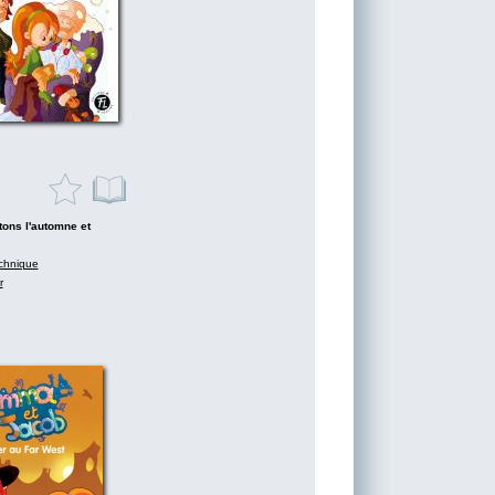
tons l'automne et
chnique
r