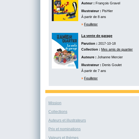
Auteur :
François Gravel
Illustrateur :
PisHier
À partir de 8 ans
»
Feuilleter
La vente de garage
Parution :
2017-10-18
Collection :
Mes amis de quartier
Auteure :
Johanne Mercier
Illustrateur :
Denis Goulet
À partir de 7 ans
»
Feuilleter
Mission
Collections
Auteurs et illustrateurs
Prix et nominations
Valeurs et thèmes