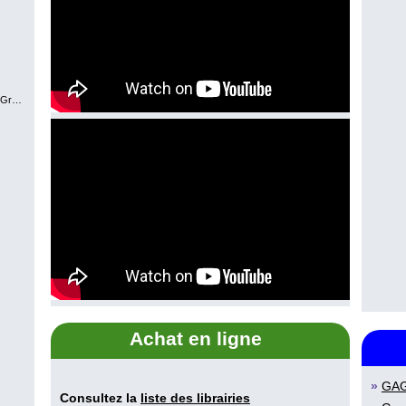
avel
Martine Latulippe
Johanne Mercier
Achat en ligne
»
GA
Consultez la
liste des librairies