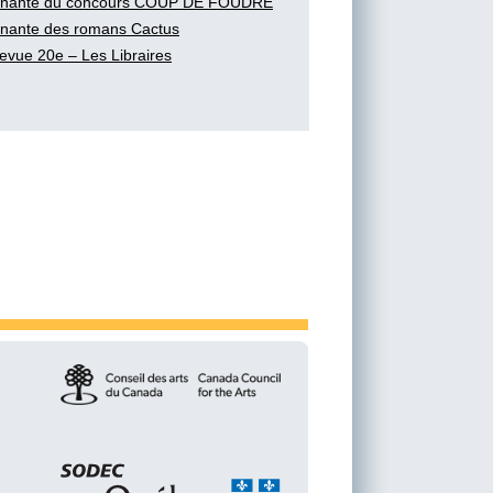
nante du concours COUP DE FOUDRE
nante des romans Cactus
evue 20e – Les Libraires