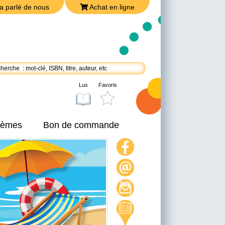
a parlé de nous
Achat en ligne
Lus
Favoris
thèmes
Bon de commande
On a parlé de nous
Achat en ligne
Nous joindre
Politique de confidentialité