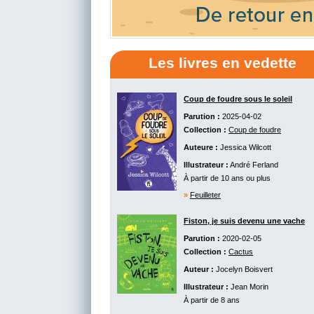
Les livres en vedette
Coup de foudre sous le soleil
Parution :
2025-04-02
Collection :
Coup de foudre
Auteure :
Jessica Wilcott
Illustrateur :
André Ferland
À partir de 10 ans ou plus
»
Feuilleter
Fiston, je suis devenu une vache
Parution :
2020-02-05
Collection :
Cactus
Auteur :
Jocelyn Boisvert
Illustrateur :
Jean Morin
À partir de 8 ans