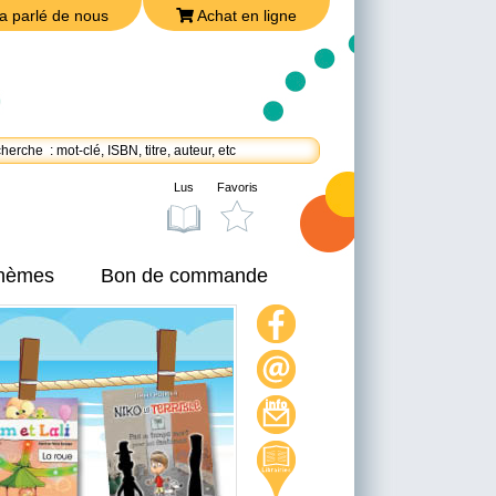
a parlé de nous
Achat en ligne
Lus
Favoris
thèmes
Bon de commande
On a parlé de nous
Achat en ligne
Nous joindre
Politique de confidentialité