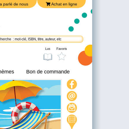
a parlé de nous
Achat en ligne
Lus
Favoris
thèmes
Bon de commande
On a parlé de nous
Achat en ligne
Nous joindre
Politique de confidentialité