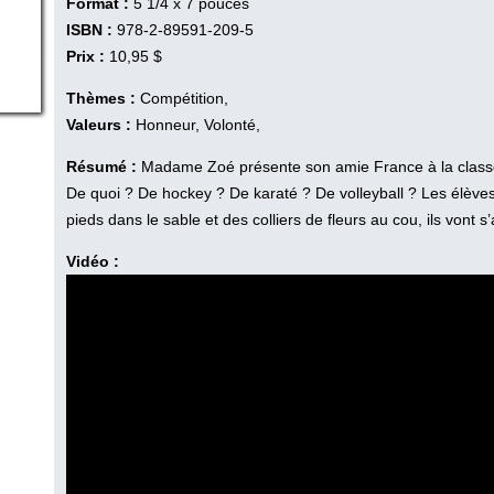
Format :
5 1/4 x 7 pouces
ISBN :
978-2-89591-209-5
Prix :
10,95 $
Thèmes :
Compétition,
Valeurs :
Honneur, Volonté,
Résumé :
Madame Zoé présente son amie France à la clas
De quoi ? De hockey ? De karaté ? De volleyball ? Les élève
pieds dans le sable et des colliers de fleurs au cou, ils vont
Vidéo :