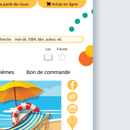
a parlé de nous
Achat en ligne
Lus
Favoris
thèmes
Bon de commande
On a parlé de nous
Achat en ligne
Nous joindre
Politique de confidentialité