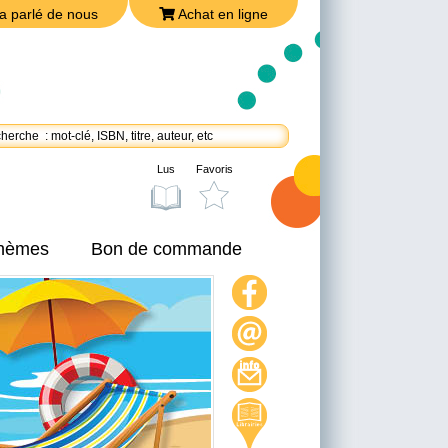
a parlé de nous
Achat en ligne
Lus
Favoris
thèmes
Bon de commande
On a parlé de nous
Achat en ligne
Nous joindre
Politique de confidentialité