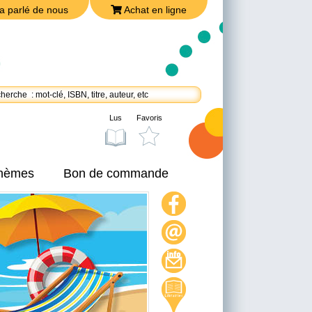
a parlé de nous
Achat en ligne
Lus
Favoris
thèmes
Bon de commande
On a parlé de nous
Achat en ligne
Nous joindre
Politique de confidentialité