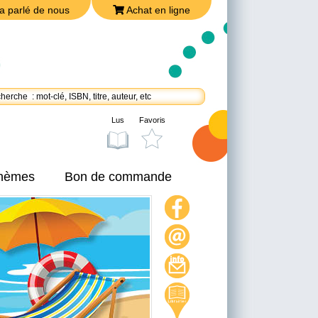
a parlé de nous
Achat en ligne
Lus
Favoris
thèmes
Bon de commande
On a parlé de nous
Achat en ligne
Nous joindre
Politique de confidentialité