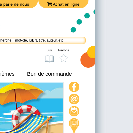
a parlé de nous
Achat en ligne
Lus
Favoris
thèmes
Bon de commande
On a parlé de nous
Achat en ligne
Nous joindre
Politique de confidentialité