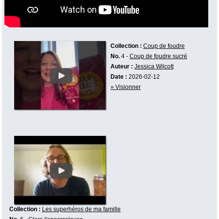
Collection :
Coup de foudre
No.
4 -
Coup de foudre sucré
Auteur :
Jessica Wilcott
Date :
2026-02-12
» Visionner
Collection :
Les superhéros de ma famille