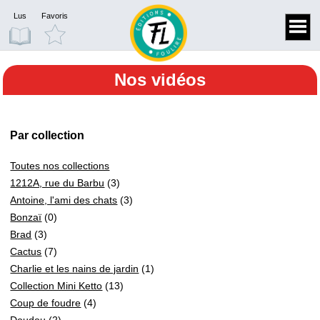
Lus
Favoris
Nos vidéos
Par collection
Toutes nos collections
1212A, rue du Barbu
(3)
Antoine, l'ami des chats
(3)
Bonzaï
(0)
Brad
(3)
Cactus
(7)
Charlie et les nains de jardin
(1)
Collection Mini Ketto
(13)
Coup de foudre
(4)
Doudou
(2)