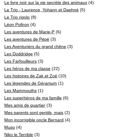
Le livre noir sur la vie secrète des animaux
(4)
Le Trio - Laurence, Yohann et Daphné
(5)
Le Trio rigolo
(8)
Léon Poltron
(4)
Les aventures de Marie-P
(6)
Les aventures de Pépé
(3)
Les Aventuriers du grand chêne
(3)
Les Doddridge
(5)
Les Farfouilleurs
(3)
Les héros de ma classe
(22)
Les histoires de Zak et Zoé
(10)
Les légendes de Géranium
(1)
Les Mammouths
(1)
Les superhéros de ma famille
(6)
Mes amis de quartier
(3)
Mes parents sont gentils, mais
(2)
Mon incorrigible oncle Bernard
(4)
Muso
(4)
Niko le Terrible
(3)