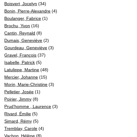
Boisvert, Jocelyn
(34)
Bonin, Pierre-Alexandre
(4)
Boulanger, Fabrice
(1)
Brochu, Yvon
(16)
Cantin, Reynald
(8)
Dumais, Geneviève
(2)
Gourdeau, Geneviève
(3)
Gravel, François
(37)
Isabelle, Patrick
(5)
Latulippe, Martine
(48)
Mercier, Johanne
(15)
Morin, Marie-Christine
(3)
Pelletier, Josée
(1)
Poirier, Jimmy
(8)
Prud’homme , Laurence
(3)
Rivard, Émilie
(5)
Simard, Rémy
(5)
Tremblay, Carole
(4)
Vachon, Hélène
(8)