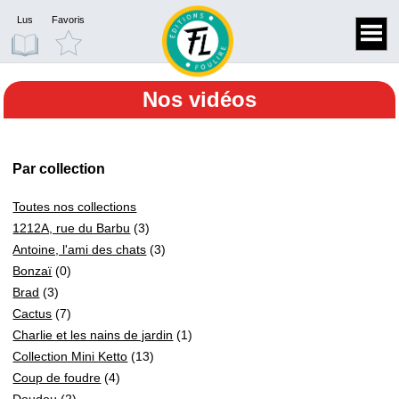
Lus
Favoris
Nos vidéos
Par collection
Toutes nos collections
1212A, rue du Barbu
(3)
Antoine, l'ami des chats
(3)
Bonzaï
(0)
Brad
(3)
Cactus
(7)
Charlie et les nains de jardin
(1)
Collection Mini Ketto
(13)
Coup de foudre
(4)
Doudou
(2)