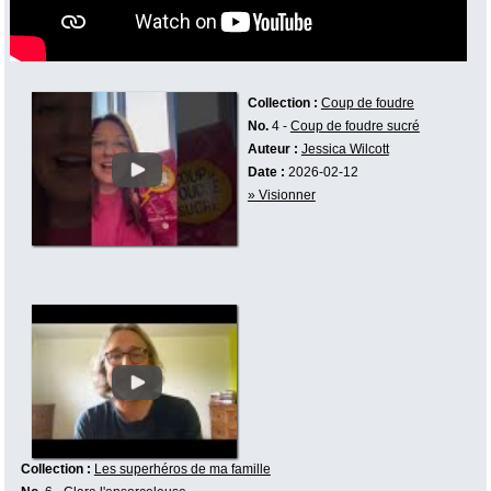
Collection :
Coup de foudre
No.
4 -
Coup de foudre sucré
Auteur :
Jessica Wilcott
Date :
2026-02-12
» Visionner
Collection :
Les superhéros de ma famille