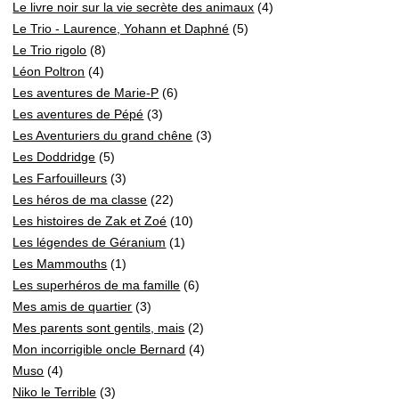
Le livre noir sur la vie secrète des animaux
(4)
Le Trio - Laurence, Yohann et Daphné
(5)
Le Trio rigolo
(8)
Léon Poltron
(4)
Les aventures de Marie-P
(6)
Les aventures de Pépé
(3)
Les Aventuriers du grand chêne
(3)
Les Doddridge
(5)
Les Farfouilleurs
(3)
Les héros de ma classe
(22)
Les histoires de Zak et Zoé
(10)
Les légendes de Géranium
(1)
Les Mammouths
(1)
Les superhéros de ma famille
(6)
Mes amis de quartier
(3)
Mes parents sont gentils, mais
(2)
Mon incorrigible oncle Bernard
(4)
Muso
(4)
Niko le Terrible
(3)