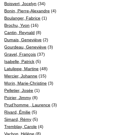
Boisvert, Jocelyn
(34)
Bonin, Pierre-Alexandre
(4)
Boulanger, Fabrice
(1)
Brochu, Yvon
(16)
Cantin, Reynald
(8)
Dumais, Geneviève
(2)
Gourdeau, Geneviève
(3)
Gravel, François
(37)
Isabelle, Patrick
(5)
Latulippe, Martine
(48)
Mercier, Johanne
(15)
Morin, Marie-Christine
(3)
Pelletier, Josée
(1)
Poirier, Jimmy
(8)
Prud’homme , Laurence
(3)
Rivard, Émilie
(5)
Simard, Rémy
(5)
Tremblay, Carole
(4)
Vachon, Hélène
(8)