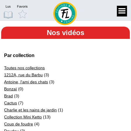
Lus
Favoris
Nos vidéos
Par collection
Toutes nos collections
1212A, rue du Barbu
(3)
Antoine, l'ami des chats
(3)
Bonzaï
(0)
Brad
(3)
Cactus
(7)
Charlie et les nains de jardin
(1)
Collection Mini Ketto
(13)
Coup de foudre
(4)
Doudou
(2)