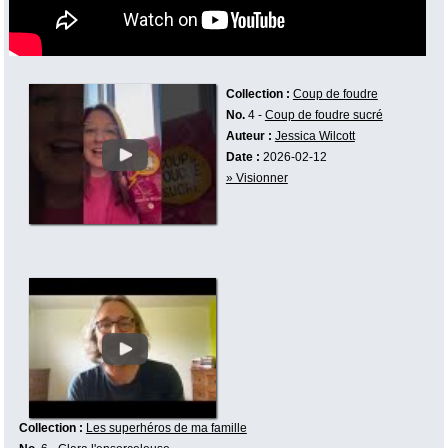
Collection :
Coup de foudre
No.
4 -
Coup de foudre sucré
Auteur :
Jessica Wilcott
Date :
2026-02-12
» Visionner
Collection :
Les superhéros de ma famille