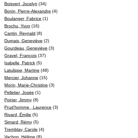
Boisvert, Jocelyn
(34)
Bonin, Pierre-Alexandre
(4)
Boulanger, Fabrice
(1)
Brochu, Yvon
(16)
Cantin, Reynald
(8)
Dumais, Geneviève
(2)
Gourdeau, Geneviève
(3)
Gravel, François
(37)
Isabelle, Patrick
(5)
Latulippe, Martine
(48)
Mercier, Johanne
(15)
Morin, Marie-Christine
(3)
Pelletier, Josée
(1)
Poirier, Jimmy
(8)
Prud’homme , Laurence
(3)
Rivard, Émilie
(5)
Simard, Rémy
(5)
Tremblay, Carole
(4)
Vachon, Hélène
(8)