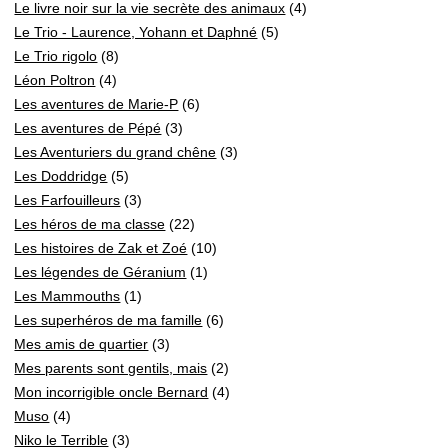
Le livre noir sur la vie secrète des animaux
(4)
Le Trio - Laurence, Yohann et Daphné
(5)
Le Trio rigolo
(8)
Léon Poltron
(4)
Les aventures de Marie-P
(6)
Les aventures de Pépé
(3)
Les Aventuriers du grand chêne
(3)
Les Doddridge
(5)
Les Farfouilleurs
(3)
Les héros de ma classe
(22)
Les histoires de Zak et Zoé
(10)
Les légendes de Géranium
(1)
Les Mammouths
(1)
Les superhéros de ma famille
(6)
Mes amis de quartier
(3)
Mes parents sont gentils, mais
(2)
Mon incorrigible oncle Bernard
(4)
Muso
(4)
Niko le Terrible
(3)