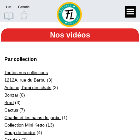
Lus
Favoris
Nos vidéos
Par collection
Toutes nos collections
1212A, rue du Barbu
(3)
Antoine, l'ami des chats
(3)
Bonzaï
(0)
Brad
(3)
Cactus
(7)
Charlie et les nains de jardin
(1)
Collection Mini Ketto
(13)
Coup de foudre
(4)
Doudou
(2)