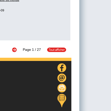
 tour du monde
-09
Page
1
/ 27