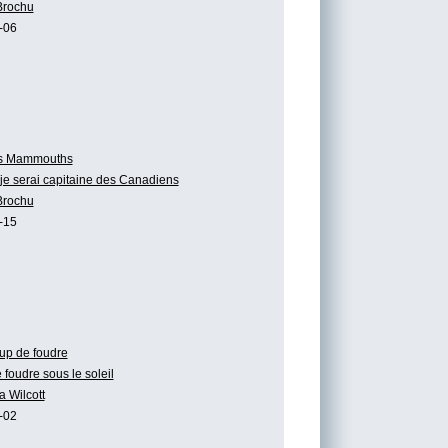
Brochu
-06
s Mammouths
 je serai capitaine des Canadiens
Brochu
-15
up de foudre
foudre sous le soleil
a Wilcott
-02