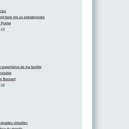
ctus
 faire rire un extraterrestre
Poirier
-12
 superhéros de ma famille
invisible
n Boisvert
-22
apades virtuelles