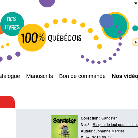
atalogue
Manuscrits
Bon de commande
Nos vidé
Collection :
Gangster
No.
3 -
Risquer le tout pour le cho
Auteur :
Johanne Mercier
Date :
2016-08-24