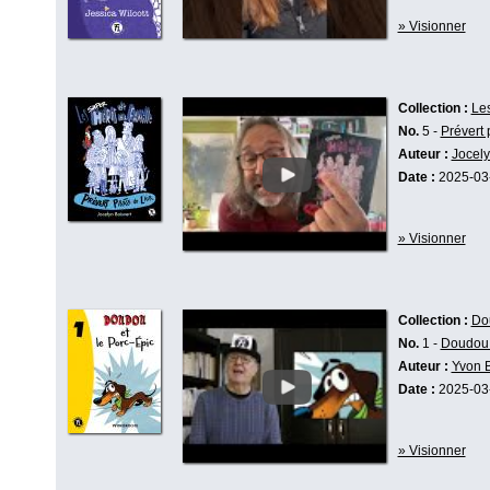
» Visionner
Collection :
Les
No.
5 -
Prévert p
Auteur :
Jocely
Date :
2025-03
» Visionner
Collection :
Do
No.
1 -
Doudou 
Auteur :
Yvon 
Date :
2025-03
» Visionner