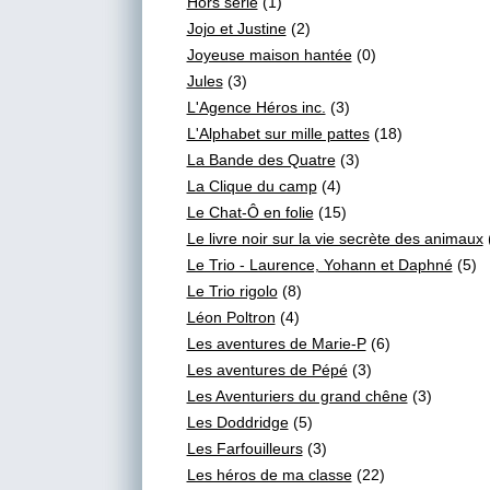
Hors série
(1)
Jojo et Justine
(2)
Joyeuse maison hantée
(0)
Jules
(3)
L'Agence Héros inc.
(3)
L'Alphabet sur mille pattes
(18)
La Bande des Quatre
(3)
La Clique du camp
(4)
Le Chat-Ô en folie
(15)
Le livre noir sur la vie secrète des animaux
Le Trio - Laurence, Yohann et Daphné
(5)
Le Trio rigolo
(8)
Léon Poltron
(4)
Les aventures de Marie-P
(6)
Les aventures de Pépé
(3)
Les Aventuriers du grand chêne
(3)
Les Doddridge
(5)
Les Farfouilleurs
(3)
Les héros de ma classe
(22)