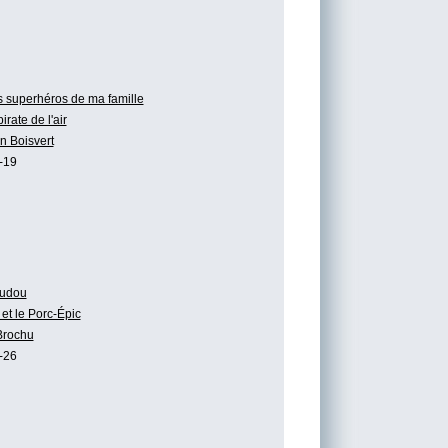
 superhéros de ma famille
irate de l'air
n Boisvert
-19
udou
et le Porc-Épic
Brochu
-26