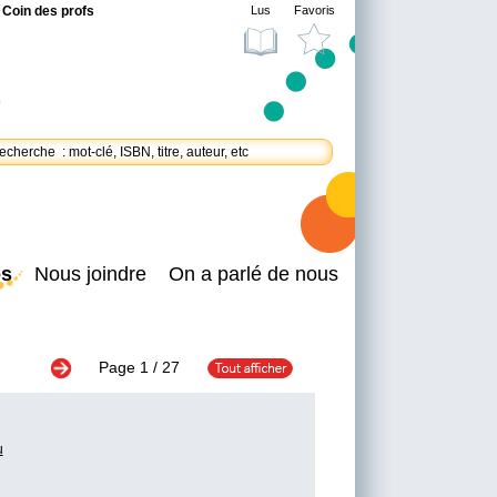
Coin des profs
Lus
Favoris
os
Nous joindre
On a parlé de nous
Page
1
/ 27
u