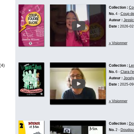
Collection :
Co
No.
4 -
Coup de
Auteur :
Jessic
Date :
2026-02
» Visionner
(4)
Collection :
Les
No.
6 -
Clara l'
Auteur :
Jocely
Date :
2025-09
» Visionner
Collection :
Do
No.
2 -
Doudou 