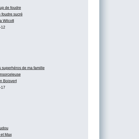
up de foudre
 foudre sucré
a Wilcott
-12
 superhéros de ma famille
ensorceleuse
n Boisvert
-17
udou
et Max