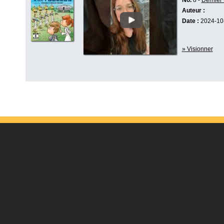
No.
8 -
Dernier
Auteur :
Date :
2024-10
» Visionner