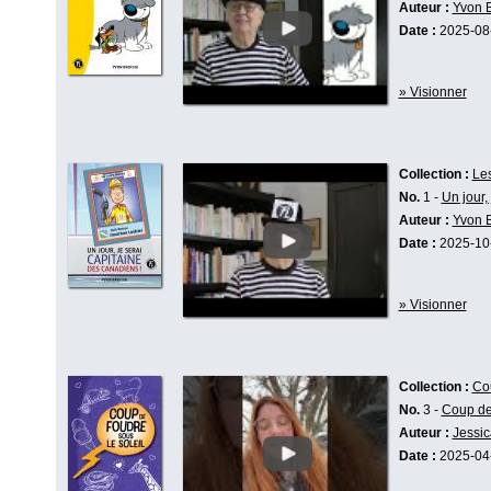
Auteur :
Yvon 
Date :
2025-08
» Visionner
Collection :
Le
No.
1 -
Un jour,
Auteur :
Yvon 
Date :
2025-10
» Visionner
Collection :
Co
No.
3 -
Coup de 
Auteur :
Jessic
Date :
2025-04