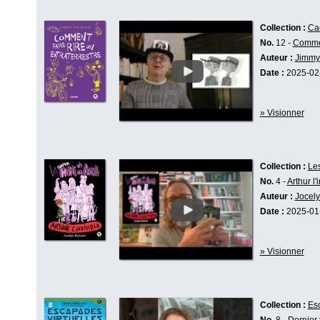
Collection :
Ca
No.
12 -
Comment
Auteur :
Jimmy 
Date :
2025-02
» Visionner
Collection :
Les
No.
4 -
Arthur l'
Auteur :
Jocely
Date :
2025-01
» Visionner
Collection :
Esc