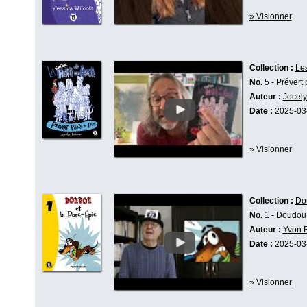
» Visionner
Collection :
Les
No.
5 -
Prévert p
Auteur :
Jocely
Date :
2025-03
» Visionner
Collection :
Do
No.
1 -
Doudou 
Auteur :
Yvon 
Date :
2025-03
» Visionner