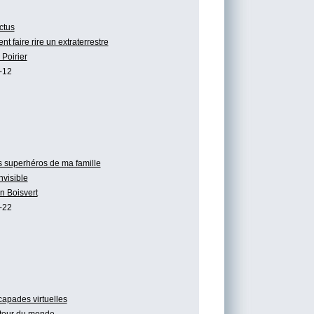
ctus
 faire rire un extraterrestre
Poirier
-12
 superhéros de ma famille
invisible
n Boisvert
-22
apades virtuelles