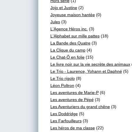
Hors série
(1)
Jojo et Justine
(2)
Joyeuse maison hantée
(0)
Jules
(3)
L'Agence Héros inc.
(3)
L'Alphabet sur mille pattes
(18)
La Bande des Quatre
(3)
La Clique du camp
(4)
Le Chat-Ô en folie
(15)
Le livre noir sur la vie secrète des animaux
Le Trio - Laurence, Yohann et Daphné
(5)
Le Trio rigolo
(8)
Léon Poltron
(4)
Les aventures de Marie-P
(6)
Les aventures de Pépé
(3)
Les Aventuriers du grand chêne
(3)
Les Doddridge
(5)
Les Farfouilleurs
(3)
Les héros de ma classe
(22)