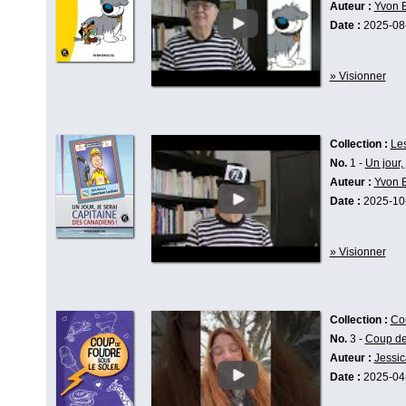
Auteur :
Yvon 
Date :
2025-08
» Visionner
Collection :
Le
No.
1 -
Un jour,
Auteur :
Yvon 
Date :
2025-10
» Visionner
Collection :
Co
No.
3 -
Coup de 
Auteur :
Jessic
Date :
2025-04