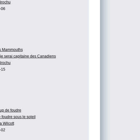
Brochu
-06
s Mammouths
 je serai capitaine des Canadiens
Brochu
-15
up de foudre
foudre sous le soleil
a Wilcott
-02