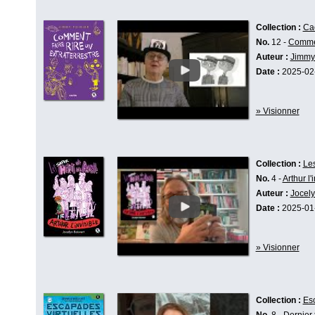
Collection :
Ca
No.
12 -
Comment
Auteur :
Jimmy 
Date :
2025-02
» Visionner
Collection :
Les
No.
4 -
Arthur l'
Auteur :
Jocely
Date :
2025-01
» Visionner
Collection :
Esc