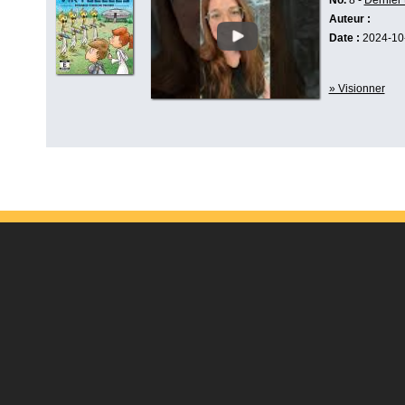
No.
8 -
Dernier
Auteur :
Date :
2024-10
» Visionner