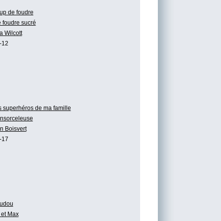
up de foudre
 foudre sucré
a Wilcott
-12
 superhéros de ma famille
ensorceleuse
n Boisvert
-17
udou
et Max