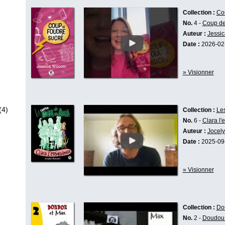
Collection :
Co
No.
4 -
Coup de
Auteur :
Jessic
Date :
2026-02
» Visionner
(4)
Collection :
Les
No.
6 -
Clara l'
Auteur :
Jocely
Date :
2025-09
» Visionner
Collection :
Do
No.
2 -
Doudou 