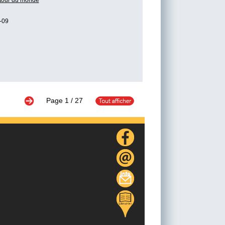
 tour du monde
-09
Page
1
/ 27