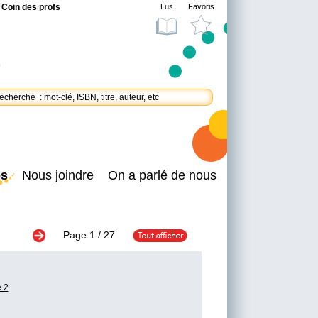
Coin des profs
Lus
Favoris
os
Nous joindre
On a parlé de nous
Page
1
/ 27
 2