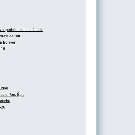
 superhéros de ma famille
irate de l'air
n Boisvert
-19
udou
et le Porc-Épic
Brochu
-26