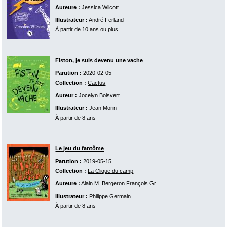
Auteure :
Jessica Wilcott
Illustrateur :
André Ferland
À partir de 10 ans ou plus
Fiston, je suis devenu une vache
Parution :
2020-02-05
Collection :
Cactus
Auteur :
Jocelyn Boisvert
Illustrateur :
Jean Morin
À partir de 8 ans
Le jeu du fantôme
Parution :
2019-05-15
Collection :
La Clique du camp
Auteure :
Alain M. Bergeron
François Gravel
Martine Latulippe
Johan
Illustrateur :
Philippe Germain
À partir de 8 ans