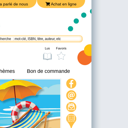
a parlé de nous
Achat en ligne
Lus
Favoris
 thèmes
Bon de commande
On a parlé de nous
Achat en ligne
Nous joindre
Politique de confidentialité